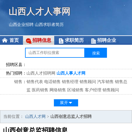
山西人才人事网
山西企业招聘
山西求职者简历
首页
招聘信息
求职简历
招聘企业
招聘区县：
热门招聘：
山西人才招聘网
山西人事人才网
销售
：
销售代表
电话销售
销售经理
销售顾问
汽车销售
销售总
监
医药销售
网络销售
区域销售
客户经理
销售顾问
市场
：
市场专员
市场经理
市场拓展
市场调研
市场策划
策划经
展开
理
客服
：
客服专员
电话客服
客服经理
售后服务
客户关系
客服总
当前位置：
山西人才网
>
山西创意总监人才招聘
监
山西创意总监招聘信息