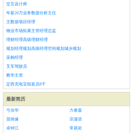
师
茶艺师
迎宾
交互设计师
酒店/旅游
：
酒店前台
酒店服务员
行李员
大堂经理
酒店管理
酒店管
年薪26万业务数据分析主任
家
导游
旅游顾问
签证专员
订票员
试睡师
主数据项目经理
超市/销售
：
促销导购
营业员
收银员
理货员
食品加工
品类管理
店长
物业市场拓展主管经理总监
美容/美发
：
发型师
美容师
化妆师
美甲师
美发助理
洗头工
美体师
理财经理高级理财经理
美容顾问
美容助理
美容店长
宠物美容
规划经理规划高级经理空间规划城乡规划
保健/按摩
：
按摩师
针灸推拿
足疗师
搓澡工
盲人按摩
采购经理
娱乐/影视
：
礼仪
调酒师
摄影师
主持人
配音员
后期制作
场务
群众
叉车驾驶员
演员
音效师
灯光师
编剧
主播
教学主管
技术开发
：
程序员
网页设计
技术专员
软件工程师
测试工程师
运维
定西充电宝组装员8千
工程师
技术支持
硬件工程师
系统工程师
通信工程师
数
据工程师
前端工程师
APP开发
算法工程师
最新简历
产品管理
：
产品经理
产品运营
产品助理
项目经理
高级产品经理
产
弓佳华
力泰嘉
品实习生
SEO
屈倚缘
宗漫语
电子/电气
：
无线电
电路工程
自动化
电子维修
产品工艺
卓钟江
常祺岩
家政/安保
：
保洁
保姆
保安
月嫂
钟点工
洗衣工
护工
育婴师
送水工