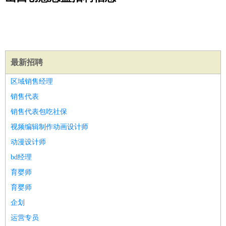
公关
：
公关员
公关经理
媒介专员
媒介经理
会展专员
技工/工人
：
普工
电工
木工
钳工
焊工
钣金工
锅炉工
油漆工
缝纫工
维修工
水暖工
车工
叉车工
手机维修
电梯工
操作工
包
装工
水泥工
钢筋工
纺织工
管道工
样衣工
装卸工
生产/研发
：
质量管理
生产组长
车间主任
工艺设计
生产总监
高级工
最新招聘
程师
区域销售经理
机械/仪表
：
机械工程
仪器仪表
机电
版图设计
销售代表
司机
：
商务司机
客车司机
货车司机
出租车司机
班车司机
驾校
销售代表包吃社保
教练
带车司机
地铁司机
高铁司机
小车司机
快车司机
专
视频编辑制作动画设计师
车司机
动漫设计师
物流/仓储
：
快递员
仓库管理
搬运工
物流专员
物流经理
调度员
bd经理
贸易/采购
：
外贸专员
外贸经理
采购员
采购经理
商务专员
报关员
买
育婴师
手
保险/理赔
育婴师
：
保险推销
保险顾问
核保理赔
保险经纪人
保险精算师
契
约管理
保险内勤
企划
餐饮类
：
厨师
服务员
传菜员
面点师
洗碗工
后厨
杂工
学徒
咖啡
运营专员