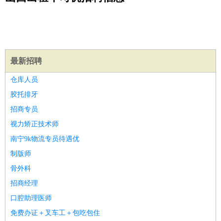
公关
：
公关员
公关经理
媒介专员
媒介经理
会展专员
技工/工人
：
普工
电工
木工
钳工
焊工
钣金工
锅炉工
油漆工
缝纫工
维修工
水暖工
车工
叉车工
手机维修
电梯工
操作工
包
装工
水泥工
钢筋工
纺织工
管道工
样衣工
装卸工
生产/研发
：
质量管理
生产组长
车间主任
工艺设计
生产总监
高级工
最新招聘
程师
仓库人员
机械/仪表
：
机械工程
仪器仪表
机电
版图设计
胶托排牙
司机
：
商务司机
客车司机
货车司机
出租车司机
班车司机
驾校
招商专员
教练
带车司机
地铁司机
高铁司机
小车司机
快车司机
专
视力矫正技术师
车司机
南宁9k物流专员待遇优
物流/仓储
：
快递员
仓库管理
搬运工
物流专员
物流经理
调度员
制版师
贸易/采购
：
外贸专员
外贸经理
采购员
采购经理
商务专员
报关员
买
骨外科
手
保险/理赔
招商经理
：
保险推销
保险顾问
核保理赔
保险经纪人
保险精算师
契
约管理
保险内勤
口腔助理医师
餐饮类
：
厨师
服务员
传菜员
面点师
洗碗工
后厨
杂工
学徒
咖啡
免费办证＋叉车工＋包吃包住