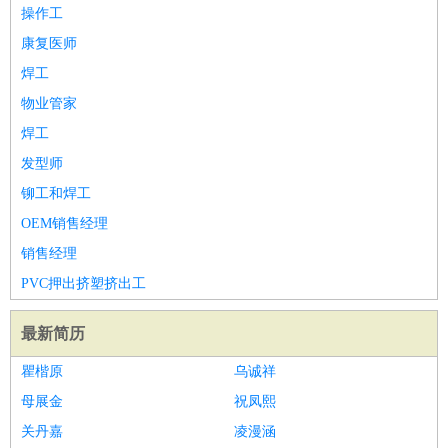
师
茶艺师
迎宾
操作工
酒店/旅游
：
酒店前台
酒店服务员
行李员
大堂经理
酒店管理
酒店管
康复医师
家
导游
旅游顾问
签证专员
订票员
试睡师
焊工
超市/销售
：
促销导购
营业员
收银员
理货员
食品加工
品类管理
店长
物业管家
美容/美发
：
发型师
美容师
化妆师
美甲师
美发助理
洗头工
美体师
焊工
美容顾问
美容助理
美容店长
宠物美容
发型师
保健/按摩
：
按摩师
针灸推拿
足疗师
搓澡工
盲人按摩
铆工和焊工
娱乐/影视
：
礼仪
调酒师
摄影师
主持人
配音员
后期制作
场务
群众
OEM销售经理
演员
音效师
灯光师
编剧
主播
销售经理
技术开发
：
程序员
网页设计
技术专员
软件工程师
测试工程师
运维
PVC押出挤塑挤出工
工程师
技术支持
硬件工程师
系统工程师
通信工程师
数
据工程师
前端工程师
APP开发
算法工程师
最新简历
产品管理
：
产品经理
产品运营
产品助理
项目经理
高级产品经理
产
瞿楷原
乌诚祥
品实习生
SEO
母展金
祝凤熙
电子/电气
：
无线电
电路工程
自动化
电子维修
产品工艺
关丹嘉
凌漫涵
家政/安保
：
保洁
保姆
保安
月嫂
钟点工
洗衣工
护工
育婴师
送水工