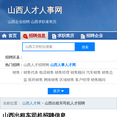
山西人才人事网
山西企业招聘
山西求职者简历
首页
招聘信息
求职简历
招聘企业
招聘区县：
热门招聘：
山西人才招聘网
山西人事人才网
销售
：
销售代表
电话销售
销售经理
销售顾问
汽车销售
销售总
监
医药销售
网络销售
区域销售
客户经理
销售顾问
市场
：
市场专员
市场经理
市场拓展
市场调研
市场策划
策划经
展开
理
客服
：
客服专员
电话客服
客服经理
售后服务
客户关系
客服总
当前位置：
山西人才网
>
山西出租车司机人才招聘
监
山西出租车司机招聘信息