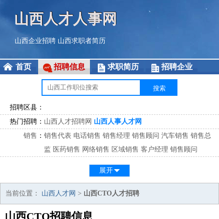
山西人才人事网
山西企业招聘
山西求职者简历
首页
招聘信息
求职简历
招聘企业
招聘区县：
热门招聘：
山西人才招聘网
山西人事人才网
销售
：
销售代表
电话销售
销售经理
销售顾问
汽车销售
销售总
监
医药销售
网络销售
区域销售
客户经理
销售顾问
市场
：
市场专员
市场经理
市场拓展
市场调研
市场策划
策划经
展开
理
客服
：
客服专员
电话客服
客服经理
售后服务
客户关系
客服总
当前位置：
山西人才网
>
山西CTO人才招聘
监
山西CTO招聘信息