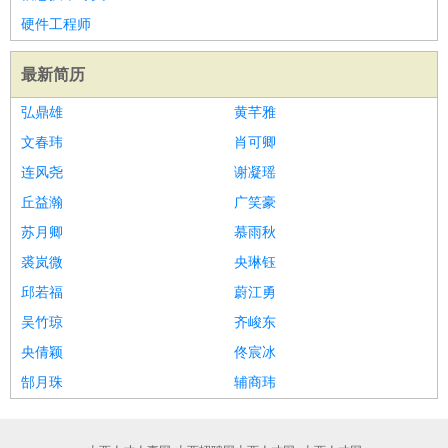
家庭管家
硬件工程师
物业管理
：
物业维修
物业管理
物业招商
物业经理
最新简历
淘宝/网店
：
淘宝客服
淘宝美工
淘宝店长
淘宝推广
淘宝装修
淘宝策
划
淘宝模特
弘鼎雄
黄芊雅
财务/会计
：
会计
财务
出纳
审计
税务
财务分析
成本管理
文春玮
肖可卿
教育/培训
：
教师
家教
幼教
教学管理
学术研究
培训策划
课程顾问
连风尧
谢凝瑶
银行/证券
：
理财顾问
证券分析
银行柜员
拍卖师
操盘手
银行经理
信
丘益瀚
广笑豪
贷管理
苏月卿
慕雨秋
律师/法务
：
律师
律师助理
法务专员
专利顾问
合同管理
裘岚微
央琳钰
广告/咨询
：
文案
广告制作
咨询顾问
创意总监
广告策划
会展策划
婚
邱若福
蔚江勇
礼策划
媒介策划
咨询经理
客户主管
摄影师
吴竹琼
齐峻东
美术/设计
：
服装设计
平面设计
美编
家具设计
美术老师
室内设计
包
央倩颖
佟宸冰
装设计
动画设计
珠宝设计
店面设计
UI设计
郜月珠
辅商玮
编辑/出版
：
编辑
记者
出版
发行
专栏作家
排版设计
翻译/语言
：
英语翻译
日语翻译
俄语翻译
韩语翻译
法语翻译
德语翻
译
小语种