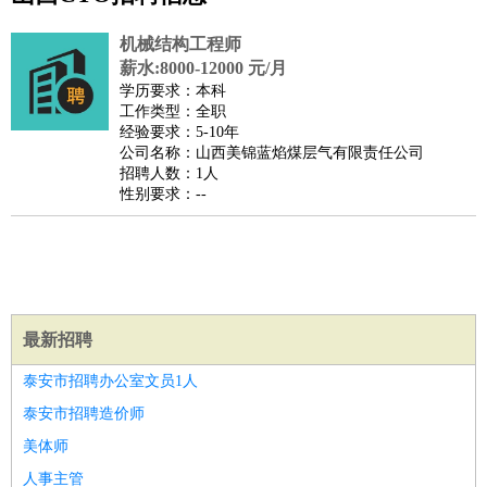
公关
：
公关员
公关经理
媒介专员
媒介经理
会展专员
技工/工人
：
普工
电工
木工
钳工
焊工
钣金工
锅炉工
油漆工
缝纫工
机械结构工程师
维修工
水暖工
车工
叉车工
手机维修
电梯工
操作工
包
薪水:8000-12000 元/月
学历要求：本科
装工
水泥工
钢筋工
纺织工
管道工
样衣工
装卸工
工作类型：全职
生产/研发
：
质量管理
生产组长
车间主任
工艺设计
生产总监
高级工
经验要求：5-10年
公司名称：山西美锦蓝焰煤层气有限责任公司
程师
招聘人数：1人
机械/仪表
：
机械工程
仪器仪表
机电
版图设计
性别要求：--
司机
：
商务司机
客车司机
货车司机
出租车司机
班车司机
驾校
教练
带车司机
地铁司机
高铁司机
小车司机
快车司机
专
车司机
物流/仓储
：
快递员
仓库管理
搬运工
物流专员
物流经理
调度员
最新招聘
贸易/采购
：
外贸专员
外贸经理
采购员
采购经理
商务专员
报关员
买
手
泰安市招聘办公室文员1人
保险/理赔
：
保险推销
保险顾问
核保理赔
保险经纪人
保险精算师
契
泰安市招聘造价师
约管理
保险内勤
美体师
餐饮类
：
厨师
服务员
传菜员
面点师
洗碗工
后厨
杂工
学徒
咖啡
人事主管