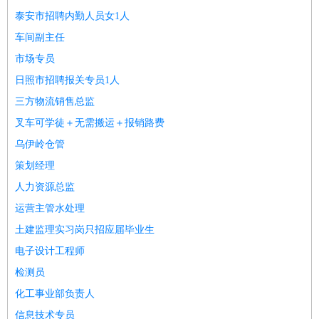
师
茶艺师
迎宾
泰安市招聘内勤人员女1人
酒店/旅游
：
酒店前台
酒店服务员
行李员
大堂经理
酒店管理
酒店管
车间副主任
家
导游
旅游顾问
签证专员
订票员
试睡师
市场专员
超市/销售
：
促销导购
营业员
收银员
理货员
食品加工
品类管理
店长
日照市招聘报关专员1人
美容/美发
：
发型师
美容师
化妆师
美甲师
美发助理
洗头工
美体师
三方物流销售总监
美容顾问
美容助理
美容店长
宠物美容
叉车可学徒＋无需搬运＋报销路费
保健/按摩
：
按摩师
针灸推拿
足疗师
搓澡工
盲人按摩
乌伊岭仓管
娱乐/影视
：
礼仪
调酒师
摄影师
主持人
配音员
后期制作
场务
群众
策划经理
演员
音效师
灯光师
编剧
主播
人力资源总监
技术开发
：
程序员
网页设计
技术专员
软件工程师
测试工程师
运维
运营主管水处理
工程师
技术支持
硬件工程师
系统工程师
通信工程师
数
土建监理实习岗只招应届毕业生
据工程师
前端工程师
APP开发
算法工程师
产品管理
：
产品经理
产品运营
产品助理
项目经理
高级产品经理
产
电子设计工程师
品实习生
SEO
检测员
电子/电气
：
无线电
电路工程
自动化
电子维修
产品工艺
化工事业部负责人
家政/安保
：
保洁
保姆
保安
月嫂
钟点工
洗衣工
护工
育婴师
送水工
信息技术专员