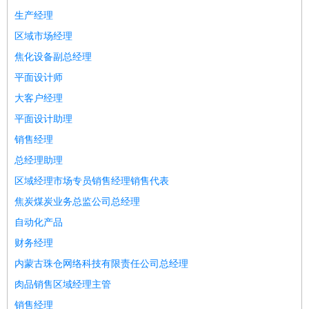
师
茶艺师
迎宾
生产经理
酒店/旅游
：
酒店前台
酒店服务员
行李员
大堂经理
酒店管理
酒店管
区域市场经理
家
导游
旅游顾问
签证专员
订票员
试睡师
焦化设备副总经理
超市/销售
：
促销导购
营业员
收银员
理货员
食品加工
品类管理
店长
平面设计师
美容/美发
：
发型师
美容师
化妆师
美甲师
美发助理
洗头工
美体师
大客户经理
美容顾问
美容助理
美容店长
宠物美容
平面设计助理
保健/按摩
：
按摩师
针灸推拿
足疗师
搓澡工
盲人按摩
销售经理
娱乐/影视
：
礼仪
调酒师
摄影师
主持人
配音员
后期制作
场务
群众
总经理助理
演员
音效师
灯光师
编剧
主播
区域经理市场专员销售经理销售代表
技术开发
：
程序员
网页设计
技术专员
软件工程师
测试工程师
运维
焦炭煤炭业务总监公司总经理
工程师
技术支持
硬件工程师
系统工程师
通信工程师
数
自动化产品
据工程师
前端工程师
APP开发
算法工程师
产品管理
：
产品经理
产品运营
产品助理
项目经理
高级产品经理
产
财务经理
品实习生
SEO
内蒙古珠仓网络科技有限责任公司总经理
电子/电气
：
无线电
电路工程
自动化
电子维修
产品工艺
肉品销售区域经理主管
家政/安保
：
保洁
保姆
保安
月嫂
钟点工
洗衣工
护工
育婴师
送水工
销售经理