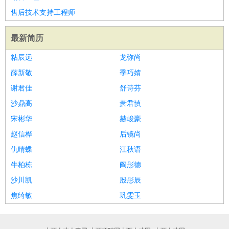
家庭管家
售后技术支持工程师
物业管理
：
物业维修
物业管理
物业招商
物业经理
最新简历
淘宝/网店
：
淘宝客服
淘宝美工
淘宝店长
淘宝推广
淘宝装修
淘宝策
划
淘宝模特
粘辰远
龙弥尚
财务/会计
：
会计
财务
出纳
审计
税务
财务分析
成本管理
薛新敬
季巧婧
教育/培训
：
教师
家教
幼教
教学管理
学术研究
培训策划
课程顾问
谢君佳
舒诗芬
银行/证券
：
理财顾问
证券分析
银行柜员
拍卖师
操盘手
银行经理
信
沙鼎高
萧君慎
贷管理
宋彬华
赫峻豪
律师/法务
：
律师
律师助理
法务专员
专利顾问
合同管理
赵信桦
后镜尚
广告/咨询
：
文案
广告制作
咨询顾问
创意总监
广告策划
会展策划
婚
仇晴蝶
江秋语
礼策划
媒介策划
咨询经理
客户主管
摄影师
牛柏栋
阎彤德
美术/设计
：
服装设计
平面设计
美编
家具设计
美术老师
室内设计
包
沙川凯
殷彤辰
装设计
动画设计
珠宝设计
店面设计
UI设计
焦绮敏
巩雯玉
编辑/出版
：
编辑
记者
出版
发行
专栏作家
排版设计
翻译/语言
：
英语翻译
日语翻译
俄语翻译
韩语翻译
法语翻译
德语翻
译
小语种