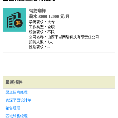
公关
：
公关员
公关经理
媒介专员
媒介经理
会展专员
技工/工人
：
普工
电工
木工
钳工
焊工
钣金工
锅炉工
油漆工
缝纫工
钢筋翻样
维修工
水暖工
车工
叉车工
手机维修
电梯工
操作工
包
薪水:8000-12000 元/月
学历要求：大专
装工
水泥工
钢筋工
纺织工
管道工
样衣工
装卸工
工作类型：全职
生产/研发
：
质量管理
生产组长
车间主任
工艺设计
生产总监
高级工
经验要求：不限
公司名称：山西平城网络科技有限责任公司
程师
招聘人数：1人
机械/仪表
：
机械工程
仪器仪表
机电
版图设计
性别要求：--
司机
：
商务司机
客车司机
货车司机
出租车司机
班车司机
驾校
教练
带车司机
地铁司机
高铁司机
小车司机
快车司机
专
车司机
物流/仓储
：
快递员
仓库管理
搬运工
物流专员
物流经理
调度员
最新招聘
贸易/采购
：
外贸专员
外贸经理
采购员
采购经理
商务专员
报关员
买
手
渠道招商经理
保险/理赔
：
保险推销
保险顾问
核保理赔
保险经纪人
保险精算师
契
资深平面设计单
约管理
保险内勤
销售经理
餐饮类
：
厨师
服务员
传菜员
面点师
洗碗工
后厨
杂工
学徒
咖啡
区域销售经理