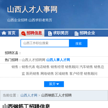
山西人才人事网
山西企业招聘
山西求职者简历
首页
招聘信息
求职简历
招聘企业
招聘区县：
热门招聘：
山西人才招聘网
山西人事人才网
销售
：
销售代表
电话销售
销售经理
销售顾问
汽车销售
销售总
监
医药销售
网络销售
区域销售
客户经理
销售顾问
市场
：
市场专员
市场经理
市场拓展
市场调研
市场策划
策划经
展开
理
客服
：
客服专员
电话客服
客服经理
售后服务
客户关系
客服总
当前位置：
山西人才网
>
山西钢筋工人才招聘
监
山西钢筋工招聘信息