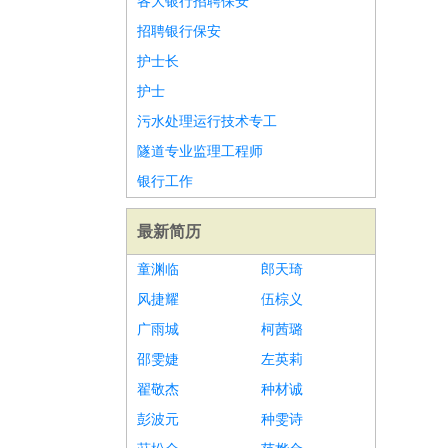
各大银行招聘保安
招聘银行保安
护士长
护士
污水处理运行技术专工
隧道专业监理工程师
银行工作
最新简历
童渊临
郎天琦
风捷耀
伍棕义
广雨城
柯茜璐
邵雯婕
左英莉
翟敬杰
种材诚
彭波元
种雯诗