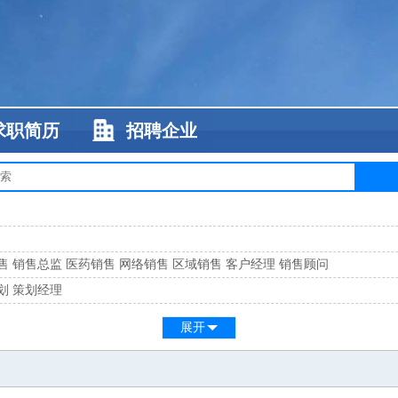
求职简历
招聘企业
售
销售总监
医药销售
网络销售
区域销售
客户经理
销售顾问
划
策划经理
系
客服总监
展开
工
缝纫工
维修工
水暖工
车工
叉车工
手机维修
电梯工
操作工
包装工
水
监
高级工程师