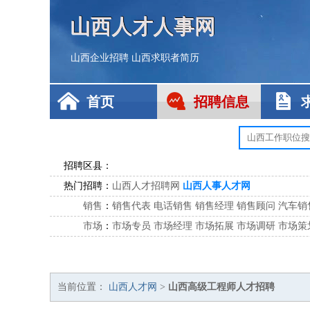
山西人才人事网
山西企业招聘
山西求职者简历
首页
招聘信息
招聘区县：
热门招聘：
山西人才招聘网
山西人事人才网
销售
：
销售代表
电话销售
销售经理
销售顾问
汽车销
市场
：
市场专员
市场经理
市场拓展
市场调研
市场策
客服
：
客服专员
电话客服
客服经理
售后服务
客户关
公关
：
公关员
公关经理
媒介专员
媒介经理
会展专员
技工/工人
：
普工
电工
木工
钳工
焊工
钣金工
锅炉工
油漆
当前位置：
山西人才网
>
山西高级工程师人才招聘
生产/研发
：
质量管理
生产组长
车间主任
工艺设计
生产总