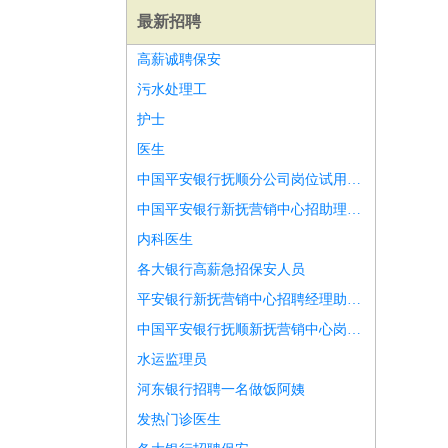
最新招聘
高薪诚聘保安
污水处理工
护士
医生
中国平安银行抚顺分公司岗位试用期1千起
中国平安银行新抚营销中心招助理试用期1500加提成
内科医生
各大银行高薪急招保安人员
平安银行新抚营销中心招聘经理助理内勤电话售后
中国平安银行抚顺新抚营销中心岗位缺编一览表
师
前端工程师
APP开发
算法工程师
水运监理员
河东银行招聘一名做饭阿姨
发热门诊医生