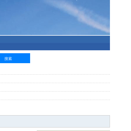
泥工
钢筋工
纺织工
管道工
样衣工
装卸工