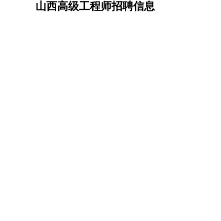
山西高级工程师招聘信息
机械/仪表
：
机械工程
仪器仪表
机电
版图设计
司机
：
商务司机
客车司机
货车司机
出租车司机
班车
物流/仓储
：
快递员
仓库管理
搬运工
物流专员
物流经理
调
贸易/采购
：
外贸专员
外贸经理
采购员
采购经理
商务专员
保险/理赔
：
保险推销
保险顾问
核保理赔
保险经纪人
保险
餐饮类
：
厨师
服务员
传菜员
面点师
洗碗工
后厨
杂工
酒店/旅游
：
酒店前台
酒店服务员
行李员
大堂经理
酒店管
超市/销售
：
促销导购
营业员
收银员
理货员
食品加工
品类
美容/美发
：
发型师
美容师
化妆师
美甲师
美发助理
洗头工
保健/按摩
：
按摩师
针灸推拿
足疗师
搓澡工
盲人按摩
娱乐/影视
：
礼仪
调酒师
摄影师
主持人
配音员
后期制作
技术开发
：
程序员
网页设计
技术专员
软件工程师
测试工
产品管理
：
产品经理
产品运营
产品助理
项目经理
高级产
电子/电气
：
无线电
电路工程
自动化
电子维修
产品工艺
家政/安保
：
保洁
保姆
保安
月嫂
钟点工
洗衣工
护工
育婴