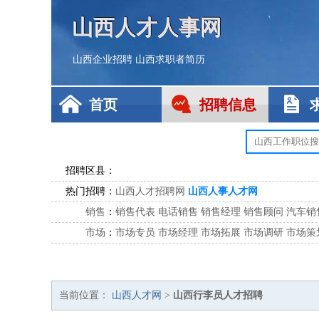
山西人才人事网
山西企业招聘
山西求职者简历
首页
招聘信息
招聘区县：
热门招聘：
山西人才招聘网
山西人事人才网
销售
：
销售代表
电话销售
销售经理
销售顾问
汽车销
市场
：
市场专员
市场经理
市场拓展
市场调研
市场策
客服
：
客服专员
电话客服
客服经理
售后服务
客户关
公关
：
公关员
公关经理
媒介专员
媒介经理
会展专员
技工/工人
：
普工
电工
木工
钳工
焊工
钣金工
锅炉工
油漆
当前位置：
山西人才网
>
山西行李员人才招聘
生产/研发
：
质量管理
生产组长
车间主任
工艺设计
生产总