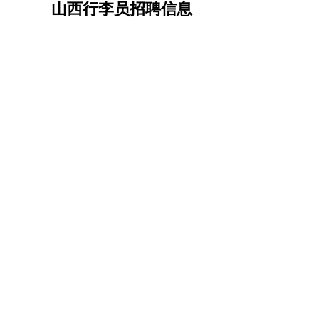
山西行李员招聘信息
机械/仪表
：
机械工程
仪器仪表
机电
版图设计
司机
：
商务司机
客车司机
货车司机
出租车司机
班车
物流/仓储
：
快递员
仓库管理
搬运工
物流专员
物流经理
调
贸易/采购
：
外贸专员
外贸经理
采购员
采购经理
商务专员
保险/理赔
：
保险推销
保险顾问
核保理赔
保险经纪人
保险
餐饮类
：
厨师
服务员
传菜员
面点师
洗碗工
后厨
杂工
酒店/旅游
：
酒店前台
酒店服务员
行李员
大堂经理
酒店管
超市/销售
：
促销导购
营业员
收银员
理货员
食品加工
品类
美容/美发
：
发型师
美容师
化妆师
美甲师
美发助理
洗头工
保健/按摩
：
按摩师
针灸推拿
足疗师
搓澡工
盲人按摩
娱乐/影视
：
礼仪
调酒师
摄影师
主持人
配音员
后期制作
技术开发
：
程序员
网页设计
技术专员
软件工程师
测试工
产品管理
：
产品经理
产品运营
产品助理
项目经理
高级产
电子/电气
：
无线电
电路工程
自动化
电子维修
产品工艺
家政/安保
：
保洁
保姆
保安
月嫂
钟点工
洗衣工
护工
育婴