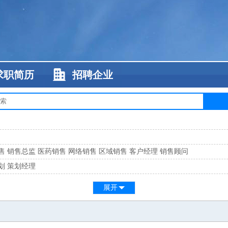
求职简历
招聘企业
售
销售总监
医药销售
网络销售
区域销售
客户经理
销售顾问
划
策划经理
系
客服总监
展开
工
缝纫工
维修工
水暖工
车工
叉车工
手机维修
电梯工
操作工
包装工
水
监
高级工程师