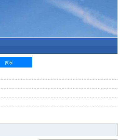
泥工
钢筋工
纺织工
管道工
样衣工
装卸工