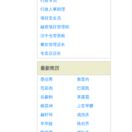
行政专员
行政人事助理
项目安全员
融资项目管理岗
汉中仓管质检
餐饮管理店长
专卖店店长
最新简历
墨信秀
詹晋尚
范若尧
巴晨凯
谷豪刚
茅露霜
柳昊坤
上官琴樱
赫轩玮
成浩庆
辛华旋
练自芳