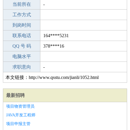
所学专业
当前所在
-
-
工作经验
工作方式
2
驾 照
到岗时间
C照
期望月薪
联系电话
164****5231
手机号码
QQ 号 码
164****5231
378****16
微信号码
电脑水平
164****5231
外语水平
求职意向
-
本文链接：http://www.qsstu.com/jianli/1052.html
最新招聘
项目物资管理员
JAVA开发工程师
项目申报主管