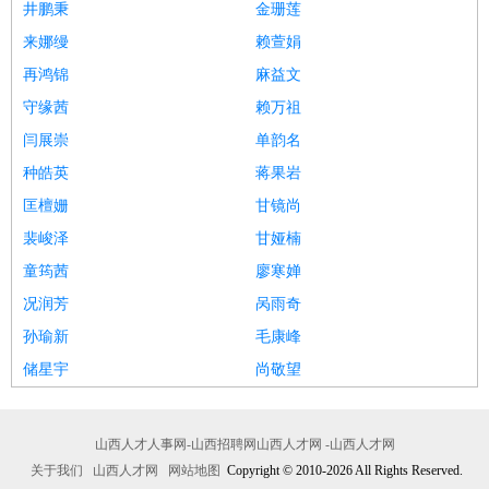
井鹏秉
金珊莲
来娜缦
赖萱娟
再鸿锦
麻益文
守缘茜
赖万祖
闫展崇
单韵名
种皓英
蒋果岩
匡檀姗
甘镜尚
裴峻泽
甘娅楠
童筠茜
廖寒婵
况润芳
呙雨奇
孙瑜新
毛康峰
储星宇
尚敬望
山西人才人事网-山西招聘网山西人才网 -山西人才网
关于我们
山西人才网
网站地图
Copyright © 2010-2026 All Rights Reserved.