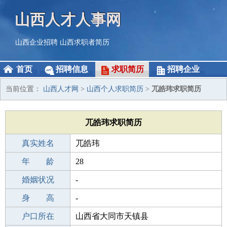
山西人才人事网
山西企业招聘
山西求职者简历
首页
招聘信息
求职简历
招聘企业
当前位置：
山西人才网
>
山西个人求职简历
>
兀皓玮求职简历
兀皓玮求职简历
真实姓名
兀皓玮
性 别
年 龄
男
28
出生年月
婚姻状况
1998-09-12
-
学 历
身 高
职校/技校
-
毕业学校
户口所在
职校/技校
山西省大同市天镇县