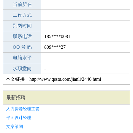
所学专业
当前所在
-
-
工作经验
工作方式
11
驾 照
到岗时间
未知
期望月薪
联系电话
185****0081
手机号码
QQ 号 码
185****0081
809****27
微信号码
电脑水平
185****0081
外语水平
求职意向
-
本文链接：http://www.qsstu.com/jianli/2446.html
最新招聘
人力资源经理主管
平面设计经理
文案策划