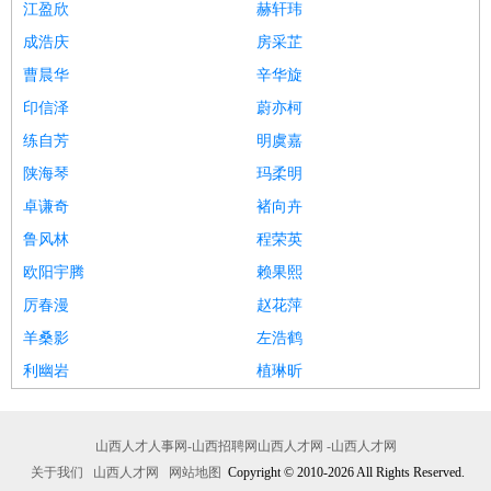
江盈欣
赫轩玮
成浩庆
房采芷
曹晨华
辛华旋
印信泽
蔚亦柯
练自芳
明虞嘉
陕海琴
玛柔明
卓谦奇
褚向卉
鲁风林
程荣英
欧阳宇腾
赖果熙
厉春漫
赵花萍
羊桑影
左浩鹤
利幽岩
植琳昕
山西人才人事网-山西招聘网山西人才网 -山西人才网
关于我们
山西人才网
网站地图
Copyright © 2010-2026 All Rights Reserved.