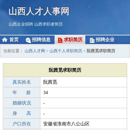
山西人才人事网
山西企业招聘
山西求职者简历
首页
招聘信息
求职简历
招聘企业
当前位置：
山西人才网
>
山西个人求职简历
>
阮茜觅求职简历
阮茜觅求职简历
真实姓名
阮茜觅
性 别
年 龄
女
34
出生年月
婚姻状况
1992-02-28
-
学 历
身 高
初中
-
毕业学校
户口所在
聊城杨屯乡杨屯中学
安徽省淮南市八公山区