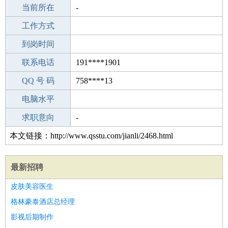
所学专业
当前所在
-
-
工作经验
工作方式
15
驾 照
到岗时间
未知
期望月薪
联系电话
191****1901
手机号码
QQ 号 码
191****1901
758****13
微信号码
电脑水平
191****1901
外语水平
求职意向
-
本文链接：http://www.qsstu.com/jianli/2468.html
最新招聘
皮肤美容医生
格林豪泰酒店总经理
影视后期制作