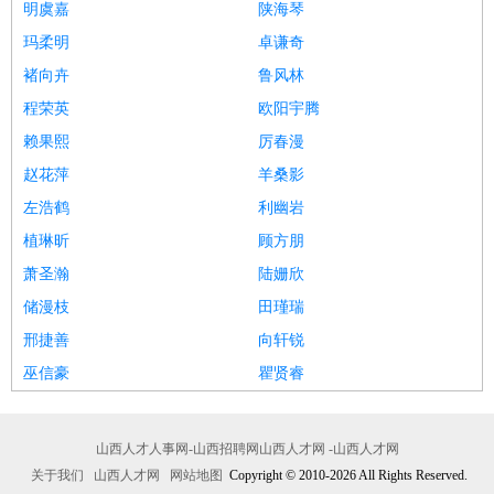
明虞嘉
陕海琴
玛柔明
卓谦奇
褚向卉
鲁风林
程荣英
欧阳宇腾
赖果熙
厉春漫
赵花萍
羊桑影
左浩鹤
利幽岩
植琳昕
顾方朋
萧圣瀚
陆姗欣
储漫枝
田瑾瑞
邢捷善
向轩锐
巫信豪
瞿贤睿
山西人才人事网-山西招聘网山西人才网 -山西人才网
关于我们
山西人才网
网站地图
Copyright © 2010-2026 All Rights Reserved.