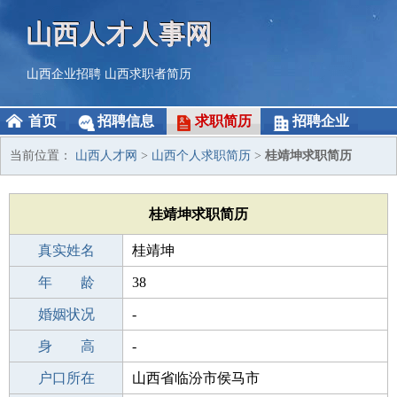
山西人才人事网
山西企业招聘
山西求职者简历
首页
招聘信息
求职简历
招聘企业
当前位置：
山西人才网
>
山西个人求职简历
>
桂靖坤求职简历
桂靖坤求职简历
真实姓名
桂靖坤
性 别
年 龄
男
38
出生年月
婚姻状况
1988-10-17
-
学 历
身 高
本科
-
毕业学校
户口所在
遂宁行政学院
山西省临汾市侯马市