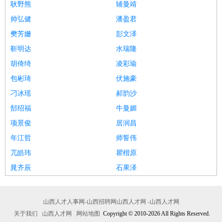
耿野熊
辅曼靖
帅弘健
潘盈君
樊芳姗
彭文泽
靳明达
水瑞隆
胡倚绮
凌彩瑜
包彬琦
伏施豪
刁冰瑶
郝韵沙
郜绍福
牛曼媚
项景俊
居润昌
年江哲
师誓伟
兀皓玮
瞿楷原
晁齐辰
石果泽
山西人才人事网-山西招聘网山西人才网 -山西人才网
关于我们
山西人才网
网站地图
Copyright © 2010-2026 All Rights Reserved.