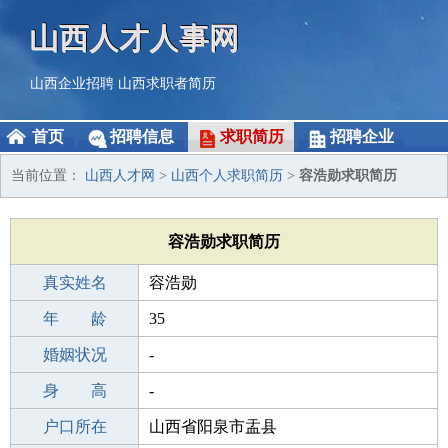
山西人才人事网
山西企业招聘
山西求职者简历
首页
招聘信息
求职简历
招聘企业
当前位置：
山西人才网
>
山西个人求职简历
>
容浩勋求职简历
容浩勋求职简历
真实姓名
容浩勋
性 别
年 龄
男
35
出生年月
婚姻状况
1991-02-17
-
学 历
身 高
高中
-
毕业学校
户口所在
南阳第六高级中学校
山西省阳泉市盂县