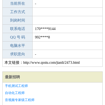
所学专业
当前所在
-
-
工作经验
工作方式
11
驾 照
到岗时间
A照
期望月薪
联系电话
170****9144
手机号码
QQ 号 码
170****9144
992****8
微信号码
电脑水平
170****9144
外语水平
求职意向
-
本文链接：http://www.qsstu.com/jianli/2473.html
最新招聘
手机测试工程师
自动化工程师
音视频专家级工程师