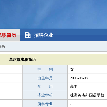
求职简历
招聘企业
简历
单琪颖求职简历
性 别
女
出生年月
2003-08-08
学 历
高中
毕业学校
株洲英杰外国语学校
所学专业
-