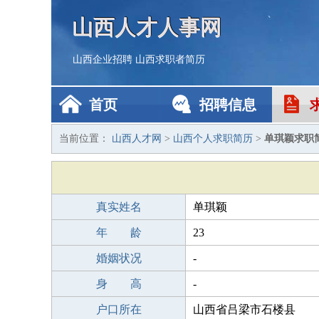
山西人才人事网
山西企业招聘
山西求职者简历
首页
招聘信息
当前位置：
山西人才网
>
山西个人求职简历
>
单琪颖求职
真实姓名
单琪颖
年 龄
23
婚姻状况
-
身 高
-
户口所在
山西省吕梁市石楼县