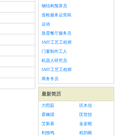
钢结构预算员
巡检服务运营岗
运动
急需餐厅服务员
SMT工艺工程师
门窗制作工人
机器人研究员
SMT工艺工程师
商务专员
最新简历
力熙茹
区木信
霍幽珺
匡世恒
艾新基
金姿晓
利致鸣
程韵晓