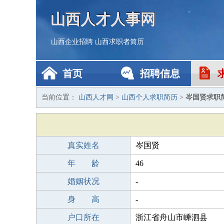
山西人才人事网
山西企业招聘
山西求职者简历
首页
招聘信息
当前位置：
山西人才网
>
山西个人求职简历
>
岑国贤求职
真实姓名
岑国贤
年 龄
46
婚姻状况
-
身 高
-
户口所在
浙江省舟山市嵊泗县