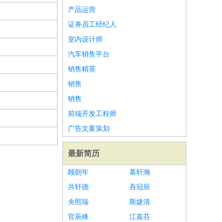
产品运营
证券员工经纪人
室内设计师
汽车销售平台
销售精英
销售
销售
前端开发工程师
广告文案策划
最新简历
顾朝年
慕轩瀚
共轩德
吾冠辰
央熙瑞
斯婕清
官辰峰
江嘉芬