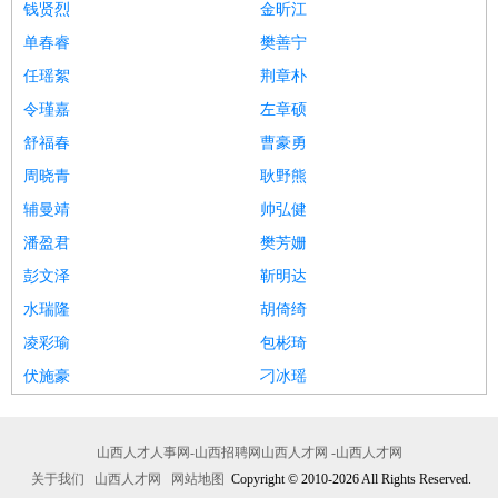
钱贤烈
金昕江
单春睿
樊善宁
任瑶絮
荆章朴
令瑾嘉
左章硕
舒福春
曹豪勇
周晓青
耿野熊
辅曼靖
帅弘健
潘盈君
樊芳姗
彭文泽
靳明达
水瑞隆
胡倚绮
凌彩瑜
包彬琦
伏施豪
刁冰瑶
山西人才人事网-山西招聘网山西人才网 -山西人才网
关于我们
山西人才网
网站地图
Copyright © 2010-2026 All Rights Reserved.