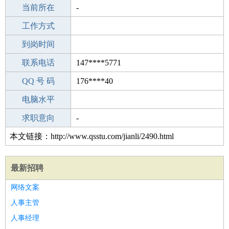
所学专业
当前所在
-
-
工作经验
工作方式
20
驾 照
到岗时间
未知
期望月薪
联系电话
147****5771
手机号码
QQ 号 码
147****5771
176****40
微信号码
电脑水平
147****5771
外语水平
求职意向
-
本文链接：http://www.qsstu.com/jianli/2490.html
最新招聘
网络文案
人事主管
人事经理