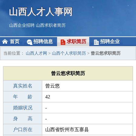
山西人才人事网
山西企业招聘
山西求职者简历
首页
招聘信息
求职简历
招聘企业
当前位置：
山西人才网
>
山西个人求职简历
>
曾云悠求职简历
曾云悠求职简历
真实姓名
曾云悠
性 别
年 龄
男
42
出生年月
婚姻状况
1984-05-31
-
学 历
身 高
成人教育
-
毕业学校
户口所在
成人教育
山西省忻州市五寨县