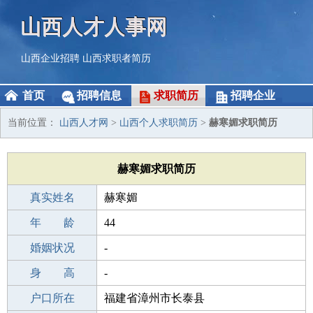
山西人才人事网
山西企业招聘
山西求职者简历
首页
招聘信息
求职简历
招聘企业
当前位置：
山西人才网
>
山西个人求职简历
>
赫寒媚求职简历
赫寒媚求职简历
真实姓名
赫寒媚
性 别
年 龄
女
44
出生年月
婚姻状况
1982-12-05
-
学 历
身 高
高中
-
毕业学校
户口所在
文登三星中学
福建省漳州市长泰县