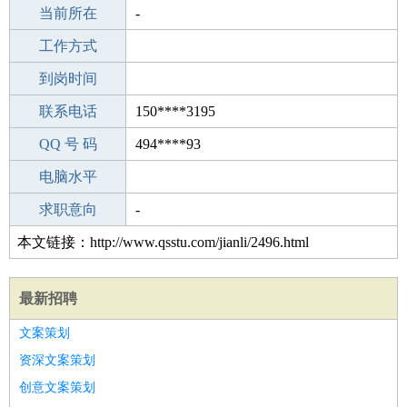
所学专业
当前所在
-
-
工作经验
工作方式
21
驾 照
到岗时间
C照
期望月薪
联系电话
150****3195
手机号码
QQ 号 码
150****3195
494****93
微信号码
电脑水平
150****3195
外语水平
求职意向
-
本文链接：http://www.qsstu.com/jianli/2496.html
最新招聘
文案策划
资深文案策划
创意文案策划