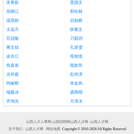
宋香影
晋国文
屈桐江
郭松林
温琪皓
后励棋
太远方
狄敬文
百冠银
刀茹玥
蔺文炫
孔迎雯
皮亦江
母朝境
焦嘉泉
嵇歆玲
光何庭
彭杰泽
同峻辉
幸金风
端薇冰
裘商楷
齐鸿光
方泽冰
山西人才人事网-山西招聘网山西人才网 -山西人才网
关于我们
山西人才网
网站地图
Copyright © 2010-2026 All Rights Reserved.