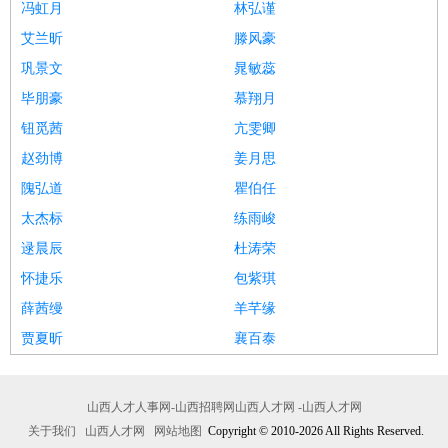
冯虹月
林弘谨
艾兰昕
滕风豪
巩景文
晁敏蕊
毕朋豪
慕翔月
钮觅茜
亢雯卿
赵劲博
姜月思
隗弘道
瞿伯任
太杰标
练雨峻
逯晨辰
杜涛荣
怀捷乐
包紫琪
薛茜缦
羊芊缘
贾夏昕
襄百泰
山西人才人事网-山西招聘网山西人才网 -山西人才网
关于我们
山西人才网
网站地图
Copyright © 2010-2026 All Rights Reserved.