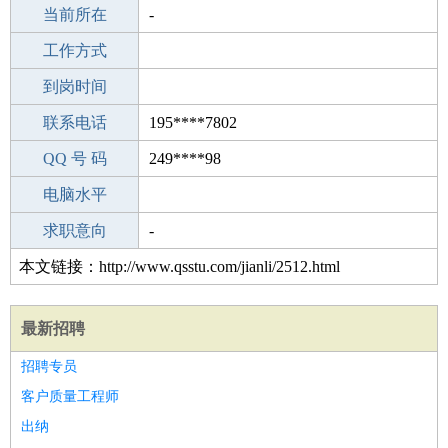
所学专业
当前所在
-
-
工作经验
工作方式
14
驾 照
到岗时间
A照
期望月薪
联系电话
195****7802
手机号码
QQ 号 码
195****7802
249****98
微信号码
电脑水平
195****7802
外语水平
求职意向
-
本文链接：http://www.qsstu.com/jianli/2512.html
最新招聘
招聘专员
客户质量工程师
出纳