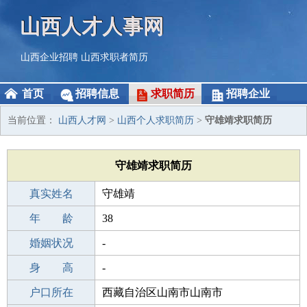
山西人才人事网
山西企业招聘
山西求职者简历
首页
招聘信息
求职简历
招聘企业
当前位置：
山西人才网
>
山西个人求职简历
>
守雄靖求职简历
守雄靖求职简历
真实姓名
守雄靖
性 别
年 龄
男
38
出生年月
婚姻状况
1988-12-27
-
学 历
身 高
成人教育
-
毕业学校
户口所在
南金华技术学校
西藏自治区山南市山南市