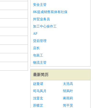
安全主管
8K提成销售双休有社保
外贸业务员
加工中心操作工
AP
贷后管理
店长
包装工
物流主管
最新简历
赵曼珺
太浩高
司马凤月
邹风叶
沈晋玄
蒋雨莉
苏蝶芷
简平昊