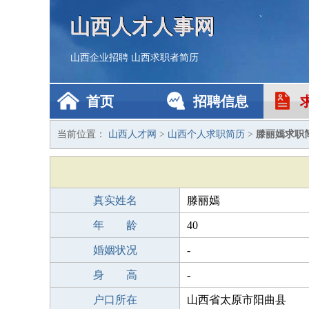
山西人才人事网
山西企业招聘
山西求职者简历
首页
招聘信息
当前位置：
山西人才网
>
山西个人求职简历
>
滕丽嫣求职
真实姓名
滕丽嫣
年 龄
40
婚姻状况
-
身 高
-
户口所在
山西省太原市阳曲县