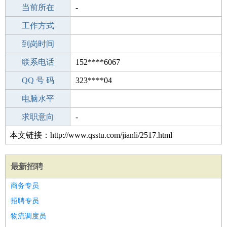
所学专业
当前所在
-
-
工作经验
工作方式
11
驾 照
到岗时间
A照
期望月薪
联系电话
152****6067
手机号码
QQ 号 码
152****6067
323****04
微信号码
电脑水平
152****6067
外语水平
求职意向
-
本文链接：http://www.qsstu.com/jianli/2517.html
最新招聘
商务专员
招聘专员
物流调度员