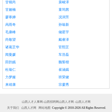
甘镜尚
裴峻泽
甘娅楠
童筠茜
廖寒婵
况润芳
呙雨奇
孙瑜新
毛康峰
储星宇
尚敬望
戴睿泽
诸葛芷华
官熙芷
闻曼媛
车浩磊
田韵嫣
魏誓楷
杜瑜仁
崔涵嫣
力梦娅
班荣健
来靖康
宗霎秀
山西人才人事网-山西招聘网山西人才网 -山西人才网
关于我们
山西人才网
网站地图
Copyright © 2010-2026 All Rights Reserved.