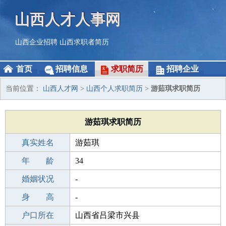
山西人才人事网
山西企业招聘
山西求职者简历
首页
招聘信息
求职简历
招聘企业
当前位置：
山西人才网
>
山西个人求职简历
>
游茹琪求职简历
游茹琪求职简历
真实姓名
游茹琪
性 别
年 龄
女
34
出生年月
婚姻状况
1992-12-15
-
学 历
身 高
高中
-
毕业学校
户口所在
清远职业高级中学
山西省吕梁市兴县