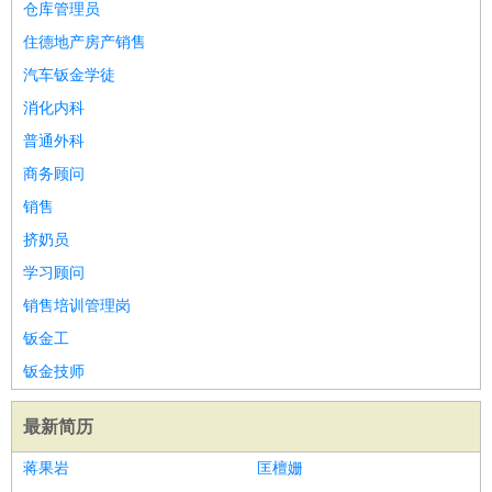
仓库管理员
住德地产房产销售
汽车钣金学徒
消化内科
普通外科
商务顾问
销售
挤奶员
学习顾问
销售培训管理岗
钣金工
钣金技师
最新简历
蒋果岩
匡檀姗