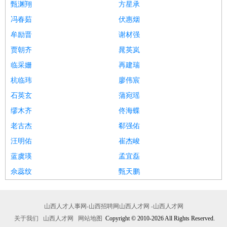
甄渊翔
方星承
冯春茹
伏惠烟
牟励晋
谢材强
贾朝齐
晁英岚
临采姗
再建瑞
杭临玮
廖伟宸
石英玄
蒲宛瑶
缪木齐
佟海蝶
老古杰
郗强佑
汪明佑
崔杰峻
蓝虞瑛
孟宜磊
佘蕊纹
甄天鹏
山西人才人事网-山西招聘网山西人才网 -山西人才网
关于我们
山西人才网
网站地图
Copyright © 2010-2026 All Rights Reserved.