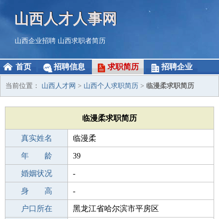
山西人才人事网
山西企业招聘
山西求职者简历
首页
招聘信息
求职简历
招聘企业
当前位置：
山西人才网
>
山西个人求职简历
>
临漫柔求职简历
临漫柔求职简历
真实姓名
临漫柔
性 别
年 龄
女
39
出生年月
婚姻状况
1987-10-16
-
学 历
身 高
高中
-
毕业学校
户口所在
太原新兴中学
黑龙江省哈尔滨市平房区