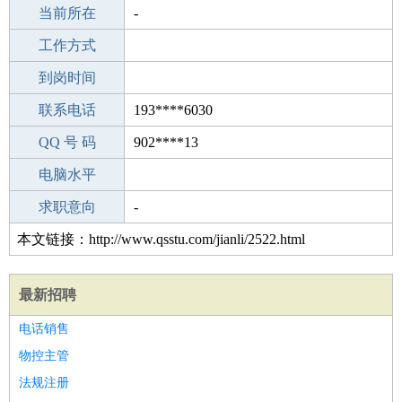
所学专业
当前所在
-
-
工作经验
工作方式
16
驾 照
到岗时间
未知
期望月薪
联系电话
193****6030
手机号码
QQ 号 码
193****6030
902****13
微信号码
电脑水平
193****6030
外语水平
求职意向
-
本文链接：http://www.qsstu.com/jianli/2522.html
最新招聘
电话销售
物控主管
法规注册