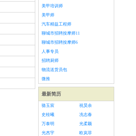
美甲培训师
美甲师
汽车精益工程师
聊城市招聘按摩师11
聊城市招聘按摩师6
人事专员
招聘厨师
物流送货员包
微推
最新简历
骆玉宸
祝昊余
史桂曦
冼志春
万泰明
光柔颖
光杰宇
欧岚菲