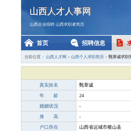
山西人才人事网
山西企业招聘
山西求职者简历
首页
招聘信息
当前位置：
山西人才网
>
山西个人求职简历
>
甄章诚求职
真实姓名
甄章诚
年 龄
24
婚姻状况
-
身 高
-
户口所在
山西省运城市稷山县