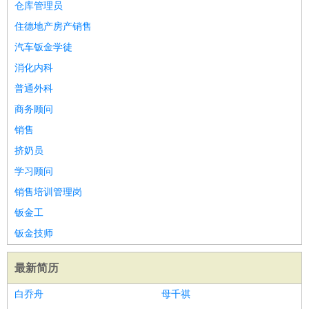
仓库管理员
住德地产房产销售
汽车钣金学徒
消化内科
普通外科
商务顾问
销售
挤奶员
学习顾问
销售培训管理岗
钣金工
钣金技师
最新简历
白乔舟
母千祺