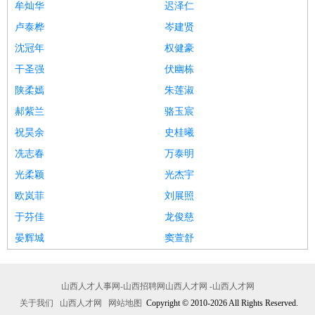
牟灿华
迟泽仁
卢泰桦
岑建贤
沈冠年
权健豪
干圣强
伏幽栋
陕柔嫣
朱莲淑
郝紫兰
骆玉宸
祝昊余
史桂曦
冼志春
万泰明
光柔颖
光杰宇
欧岚菲
刘展照
于芬佳
龙俊慈
晏辉城
窦萱舒
山西人才人事网-山西招聘网山西人才网 -山西人才网
关于我们
山西人才网
网站地图
Copyright © 2010-2026 All Rights Reserved.