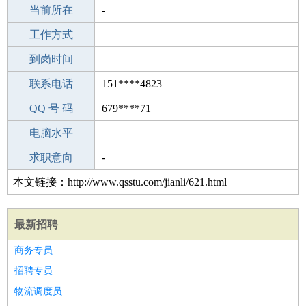
所学专业
当前所在
-
-
工作经验
工作方式
20
驾 照
到岗时间
B照
期望月薪
联系电话
151****4823
手机号码
QQ 号 码
151****4823
679****71
微信号码
电脑水平
151****4823
外语水平
求职意向
-
本文链接：http://www.qsstu.com/jianli/621.html
最新招聘
商务专员
招聘专员
物流调度员