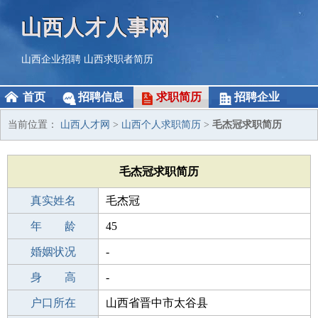
山西人才人事网
山西企业招聘
山西求职者简历
首页
招聘信息
求职简历
招聘企业
当前位置：
山西人才网
>
山西个人求职简历
>
毛杰冠求职简历
毛杰冠求职简历
真实姓名
毛杰冠
性 别
年 龄
男
45
出生年月
婚姻状况
1981-02-06
-
学 历
身 高
初中
-
毕业学校
户口所在
鞍山达道湾学校
山西省晋中市太谷县