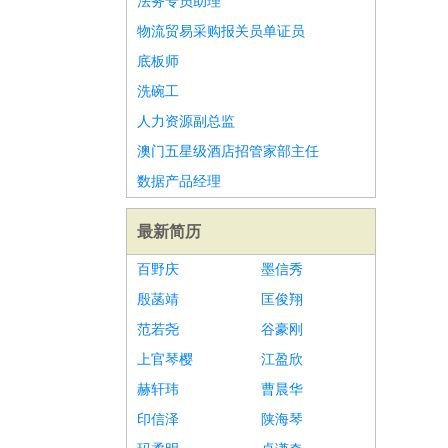
法务专员助理
物流贸易采购报关员单证员
底板师
洗碗工
人力资源副总监
澳门五星级酒店招管家部主任
数据产品经理
最新简历
百野庆
墨信秀
殷菡靖
匡俊翔
范若尧
谷豪刚
上官琴樱
江盈欣
赫轩玮
曹晨华
印信泽
陕海琴