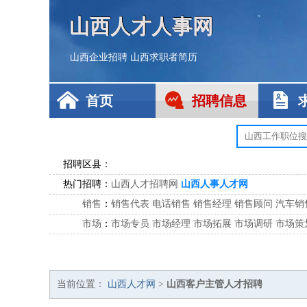
山西人才人事网
山西企业招聘
山西求职者简历
首页
招聘信息
招聘区县：
热门招聘：
山西人才招聘网
山西人事人才网
销售
：
销售代表
电话销售
销售经理
销售顾问
汽车销
市场
：
市场专员
市场经理
市场拓展
市场调研
市场策
客服
：
客服专员
电话客服
客服经理
售后服务
客户关
公关
：
公关员
公关经理
媒介专员
媒介经理
会展专员
技工/工人
：
普工
电工
木工
钳工
焊工
钣金工
锅炉工
油漆
当前位置：
山西人才网
>
山西客户主管人才招聘
生产/研发
：
质量管理
生产组长
车间主任
工艺设计
生产总