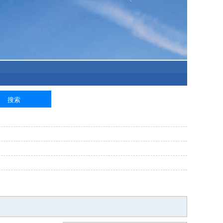
泥工
钢筋工
纺织工
管道工
样衣工
装卸工