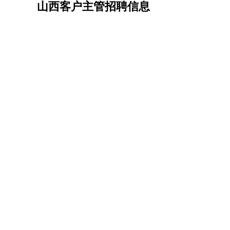
山西客户主管招聘信息
机械/仪表
：
机械工程
仪器仪表
机电
版图设计
司机
：
商务司机
客车司机
货车司机
出租车司机
班车
物流/仓储
：
快递员
仓库管理
搬运工
物流专员
物流经理
调
贸易/采购
：
外贸专员
外贸经理
采购员
采购经理
商务专员
保险/理赔
：
保险推销
保险顾问
核保理赔
保险经纪人
保险
餐饮类
：
厨师
服务员
传菜员
面点师
洗碗工
后厨
杂工
酒店/旅游
：
酒店前台
酒店服务员
行李员
大堂经理
酒店管
超市/销售
：
促销导购
营业员
收银员
理货员
食品加工
品类
美容/美发
：
发型师
美容师
化妆师
美甲师
美发助理
洗头工
保健/按摩
：
按摩师
针灸推拿
足疗师
搓澡工
盲人按摩
娱乐/影视
：
礼仪
调酒师
摄影师
主持人
配音员
后期制作
技术开发
：
程序员
网页设计
技术专员
软件工程师
测试工
产品管理
：
产品经理
产品运营
产品助理
项目经理
高级产
电子/电气
：
无线电
电路工程
自动化
电子维修
产品工艺
家政/安保
：
保洁
保姆
保安
月嫂
钟点工
洗衣工
护工
育婴