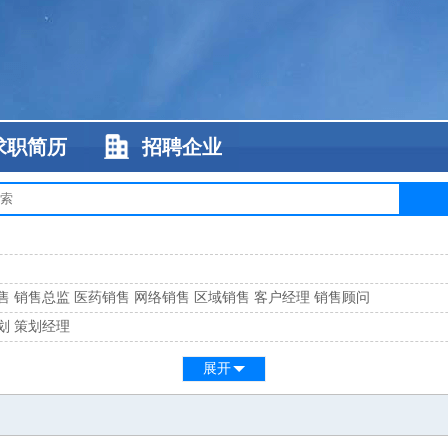
求职简历
招聘企业
售
销售总监
医药销售
网络销售
区域销售
客户经理
销售顾问
划
策划经理
系
客服总监
展开
工
缝纫工
维修工
水暖工
车工
叉车工
手机维修
电梯工
操作工
包装工
水
监
高级工程师