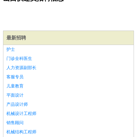
公关
：
公关员
公关经理
媒介专员
媒介经理
会展专员
技工/工人
：
普工
电工
木工
钳工
焊工
钣金工
锅炉工
油漆工
缝纫工
维修工
水暖工
车工
叉车工
手机维修
电梯工
操作工
包
装工
水泥工
钢筋工
纺织工
管道工
样衣工
装卸工
生产/研发
：
质量管理
生产组长
车间主任
工艺设计
生产总监
高级工
最新招聘
程师
护士
机械/仪表
：
机械工程
仪器仪表
机电
版图设计
门诊全科医生
司机
：
商务司机
客车司机
货车司机
出租车司机
班车司机
驾校
人力资源副部长
教练
带车司机
地铁司机
高铁司机
小车司机
快车司机
专
客服专员
车司机
儿童教育
物流/仓储
：
快递员
仓库管理
搬运工
物流专员
物流经理
调度员
平面设计
贸易/采购
：
外贸专员
外贸经理
采购员
采购经理
商务专员
报关员
买
产品设计师
手
保险/理赔
机械设计工程师
：
保险推销
保险顾问
核保理赔
保险经纪人
保险精算师
契
约管理
保险内勤
销售顾问
餐饮类
：
厨师
服务员
传菜员
面点师
洗碗工
后厨
杂工
学徒
咖啡
机械结构工程师