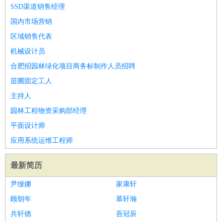
师
茶艺师
迎宾
SSD渠道销售经理
酒店/旅游
：
酒店前台
酒店服务员
行李员
大堂经理
酒店管理
酒店管
国内市场营销
家
导游
旅游顾问
签证专员
订票员
试睡师
区域销售代表
超市/销售
：
促销导购
营业员
收银员
理货员
食品加工
品类管理
店长
机械设计员
美容/美发
：
发型师
美容师
化妆师
美甲师
美发助理
洗头工
美体师
合肥招园林绿化项目商务标制作人员招聘
美容顾问
美容助理
美容店长
宠物美容
苗圃固定工人
保健/按摩
：
按摩师
针灸推拿
足疗师
搓澡工
盲人按摩
主持人
娱乐/影视
：
礼仪
调酒师
摄影师
主持人
配音员
后期制作
场务
群众
园林工程物资采购部经理
演员
音效师
灯光师
编剧
主播
平面设计师
技术开发
：
程序员
网页设计
技术专员
软件工程师
测试工程师
运维
应用系统运维工程师
工程师
技术支持
硬件工程师
系统工程师
通信工程师
数
据工程师
前端工程师
APP开发
算法工程师
最新简历
产品管理
：
产品经理
产品运营
产品助理
项目经理
高级产品经理
产
尹缦娜
家康轩
品实习生
SEO
顾朝年
慕轩瀚
电子/电气
：
无线电
电路工程
自动化
电子维修
产品工艺
共轩德
吾冠辰
家政/安保
：
保洁
保姆
保安
月嫂
钟点工
洗衣工
护工
育婴师
送水工