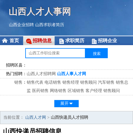
山西人才人事网
山西企业招聘
山西求职者简历
首页
招聘信息
求职简历
招聘企业
招聘区县：
热门招聘：
山西人才招聘网
山西人事人才网
销售
：
销售代表
电话销售
销售经理
销售顾问
汽车销售
销售总
监
医药销售
网络销售
区域销售
客户经理
销售顾问
市场
：
市场专员
市场经理
市场拓展
市场调研
市场策划
策划经
展开
理
客服
：
客服专员
电话客服
客服经理
售后服务
客户关系
客服总
当前位置：
山西人才网
>
山西快递员人才招聘
监
山西快递员招聘信息