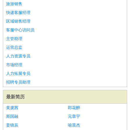
师
茶艺师
迎宾
旅游销售
酒店/旅游
：
酒店前台
酒店服务员
行李员
大堂经理
酒店管理
酒店管
快递客服经理
家
导游
旅游顾问
签证专员
订票员
试睡师
区域销售经理
超市/销售
：
促销导购
营业员
收银员
理货员
食品加工
品类管理
店长
客服中心访问员
美容/美发
：
发型师
美容师
化妆师
美甲师
美发助理
洗头工
美体师
主管助理
美容顾问
美容助理
美容店长
宠物美容
运营总监
保健/按摩
：
按摩师
针灸推拿
足疗师
搓澡工
盲人按摩
人力资源专员
娱乐/影视
：
礼仪
调酒师
摄影师
主持人
配音员
后期制作
场务
群众
市场经理
演员
音效师
灯光师
编剧
主播
人力拓展专员
技术开发
：
程序员
网页设计
技术专员
软件工程师
测试工程师
运维
招聘专员助理
工程师
技术支持
硬件工程师
系统工程师
通信工程师
数
据工程师
前端工程师
APP开发
算法工程师
最新简历
产品管理
：
产品经理
产品运营
产品助理
项目经理
高级产品经理
产
黄虞茜
郎花醉
品实习生
SEO
斯国融
元章宇
电子/电气
：
无线电
电路工程
自动化
电子维修
产品工艺
姜镜辰
喻晨杰
家政/安保
：
保洁
保姆
保安
月嫂
钟点工
洗衣工
护工
育婴师
送水工