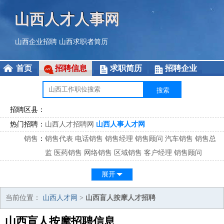
山西人才人事网
山西企业招聘
山西求职者简历
首页
招聘信息
求职简历
招聘企业
招聘区县：
热门招聘：
山西人才招聘网
山西人事人才网
销售
：
销售代表
电话销售
销售经理
销售顾问
汽车销售
销售总
监
医药销售
网络销售
区域销售
客户经理
销售顾问
市场
：
市场专员
市场经理
市场拓展
市场调研
市场策划
策划经
展开
理
客服
：
客服专员
电话客服
客服经理
售后服务
客户关系
客服总
当前位置：
山西人才网
>
山西盲人按摩人才招聘
监
山西盲人按摩招聘信息