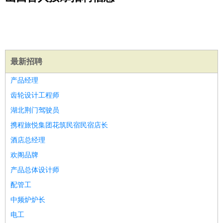
公关
：
公关员
公关经理
媒介专员
媒介经理
会展专员
技工/工人
：
普工
电工
木工
钳工
焊工
钣金工
锅炉工
油漆工
缝纫工
维修工
水暖工
车工
叉车工
手机维修
电梯工
操作工
包
装工
水泥工
钢筋工
纺织工
管道工
样衣工
装卸工
生产/研发
：
质量管理
生产组长
车间主任
工艺设计
生产总监
高级工
最新招聘
程师
产品经理
机械/仪表
：
机械工程
仪器仪表
机电
版图设计
齿轮设计工程师
司机
：
商务司机
客车司机
货车司机
出租车司机
班车司机
驾校
湖北荆门驾驶员
教练
带车司机
地铁司机
高铁司机
小车司机
快车司机
专
携程旅悦集团花筑民宿民宿店长
车司机
酒店总经理
物流/仓储
：
快递员
仓库管理
搬运工
物流专员
物流经理
调度员
欢阁品牌
贸易/采购
：
外贸专员
外贸经理
采购员
采购经理
商务专员
报关员
买
产品总体设计师
手
保险/理赔
配管工
：
保险推销
保险顾问
核保理赔
保险经纪人
保险精算师
契
约管理
保险内勤
中频炉炉长
餐饮类
：
厨师
服务员
传菜员
面点师
洗碗工
后厨
杂工
学徒
咖啡
电工