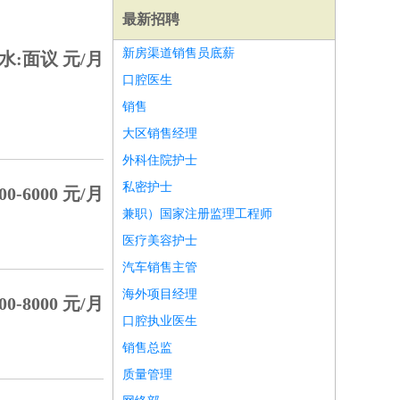
最新招聘
新房渠道销售员底薪
水:面议 元/月
口腔医生
销售
大区销售经理
外科住院护士
私密护士
00-6000 元/月
兼职）国家注册监理工程师
医疗美容护士
汽车销售主管
海外项目经理
00-8000 元/月
师
前端工程师
APP开发
算法工程师
口腔执业医生
销售总监
质量管理