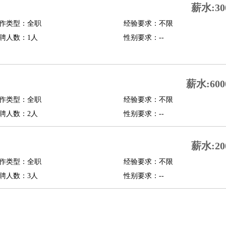
薪水:30
修
淘宝策划
淘宝模特
作类型：全职
经验要求：不限
聘人数：1人
性别要求：--
课程顾问
行经理
信贷管理
薪水:600
展策划
婚礼策划
媒介策划
咨询经理
客户主管
摄影师
作类型：全职
经验要求：不限
内设计
包装设计
动画设计
珠宝设计
店面设计
UI设计
聘人数：2人
性别要求：--
译
德语翻译
小语种
薪水:20
生
中医
作类型：全职
经验要求：不限
练
高尔夫助理
体育解说员
体育记者
足球教练
聘人数：3人
性别要求：--
测员
员
房产中介
房产内勤
房产评估师
园林设计
测绘员
建筑工
装修工