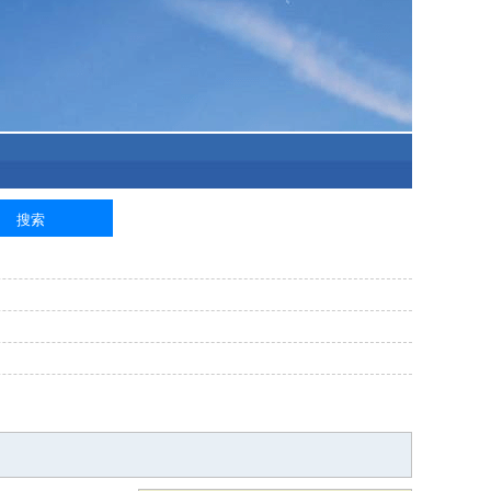
泥工
钢筋工
纺织工
管道工
样衣工
装卸工