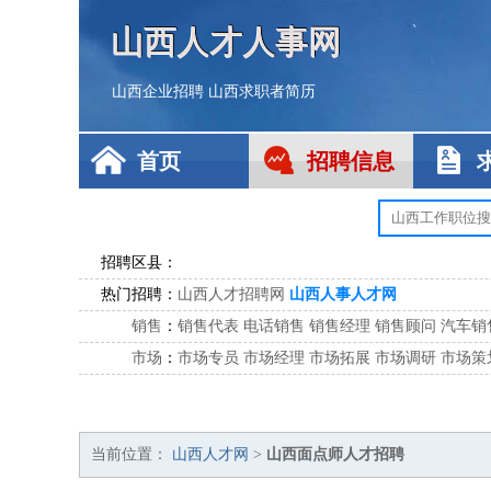
山西人才人事网
山西企业招聘
山西求职者简历
首页
招聘信息
招聘区县：
热门招聘：
山西人才招聘网
山西人事人才网
销售
：
销售代表
电话销售
销售经理
销售顾问
汽车销
市场
：
市场专员
市场经理
市场拓展
市场调研
市场策
客服
：
客服专员
电话客服
客服经理
售后服务
客户关
公关
：
公关员
公关经理
媒介专员
媒介经理
会展专员
技工/工人
：
普工
电工
木工
钳工
焊工
钣金工
锅炉工
油漆
当前位置：
山西人才网
>
山西面点师人才招聘
生产/研发
：
质量管理
生产组长
车间主任
工艺设计
生产总