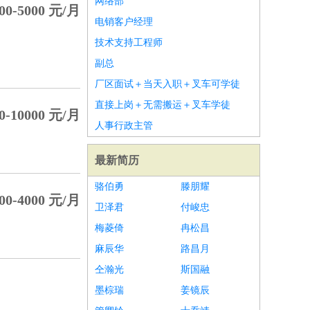
网络部
00-5000 元/月
电销客户经理
技术支持工程师
副总
厂区面试＋当天入职＋叉车可学徒
直接上岗＋无需搬运＋叉车学徒
0-10000 元/月
人事行政主管
最新简历
骆伯勇
滕朋耀
00-4000 元/月
卫泽君
付峻忠
梅菱倚
冉松昌
麻辰华
路昌月
仝瀚光
斯国融
墨棕瑞
姜镜辰