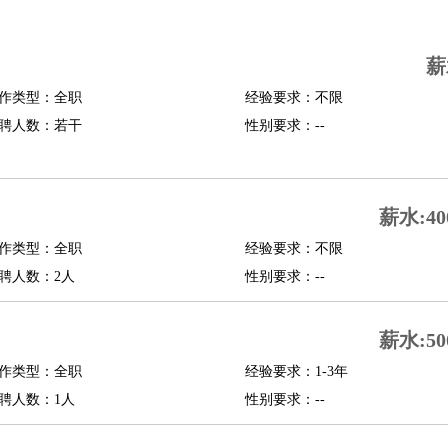
司机
驾校教练
带车司机
地铁司机
高铁司机
小车司机
快车司机
专车司机
薪
度员
作类型：全职
经验要求：不限
报关员
买手
聘人数：若干
性别要求：--
精算师
契约管理
保险内勤
学徒
咖啡师
茶艺师
迎宾
理
酒店管家
导游
旅游顾问
签证专员
订票员
试睡师
薪水:40
管理
店长
作类型：全职
经验要求：不限
美体师
美容顾问
美容助理
美容店长
宠物美容
聘人数：2人
性别要求：--
场务
群众演员
音效师
灯光师
编剧
主播
薪水:50
程师
运维工程师
技术支持
硬件工程师
系统工程师
通信工程师
数据工程
品经理
作类型：全职
产品实习生
SEO
经验要求：1-3年
聘人数：1人
性别要求：--
师
送水工
家庭管家