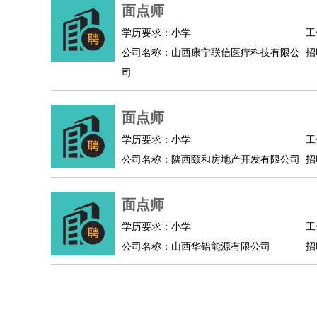
物业管理
：
物业维修
物业管理
物业招商
物业经理
面点师
淘宝/网店
：
淘宝客服
淘宝美工
淘宝店长
淘宝推广
淘宝装
学历要求：小学
工
财务/会计
：
会计
财务
出纳
审计
税务
财务分析
成本管理
公司名称：山西康宁联信医疗科技有限公
招
教育/培训
：
教师
家教
幼教
教学管理
学术研究
培训策划
司
银行/证券
：
理财顾问
证券分析
银行柜员
拍卖师
操盘手
银
律师/法务
：
律师
律师助理
法务专员
专利顾问
合同管理
面点师
广告/咨询
：
文案
广告制作
咨询顾问
创意总监
广告策划
会
学历要求：小学
工
美术/设计
：
服装设计
平面设计
美编
家具设计
美术老师
室
公司名称：陕西颐和房地产开发有限公司
招
编辑/出版
：
编辑
记者
出版
发行
专栏作家
排版设计
翻译/语言
：
英语翻译
日语翻译
俄语翻译
韩语翻译
法语翻
面点师
医疗/药剂
：
医生
护士
药剂师
理疗师
导医
营养师
心理医
学历要求：小学
工
运动/健身
：
健身教练
瑜伽教练
舞蹈老师
游泳教练
台球教
公司名称：山西华铝能源有限公司
招
环境保护
：
污水处理
环保检测
环境管理
环境绿化
水质检
政府公务
：
房地产
：
房产销售
置业顾问
房产客服
房产策划
房产店
建筑/装修
：
土木工程
工程监理
造价师
安全专员
项目管理