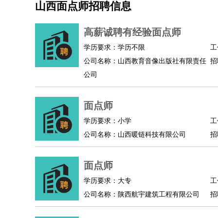
山西面点师招聘信息
机械/仪表
：
机械工程
仪器仪表
机电
版图设计
司机
：
商务司机
客车司机
货车司机
出租车司机
班车
高薪诚聘有经验面点师
物流/仓储
：
快递员
仓库管理
搬运工
物流专员
物流经理
调
学历要求：学历不限
工
贸易/采购
：
外贸专员
外贸经理
采购员
采购经理
商务专员
公司名称：山西教育音像出版社有限责任
招
保险/理赔
：
保险推销
保险顾问
核保理赔
保险经纪人
保险
公司
餐饮类
：
厨师
服务员
传菜员
面点师
洗碗工
后厨
杂工
酒店/旅游
：
酒店前台
酒店服务员
行李员
大堂经理
酒店管
面点师
超市/销售
：
促销导购
营业员
收银员
理货员
食品加工
品类
学历要求：小学
工
美容/美发
：
发型师
美容师
化妆师
美甲师
美发助理
洗头工
公司名称：山西暖链科技有限公司
招
保健/按摩
：
按摩师
针灸推拿
足疗师
搓澡工
盲人按摩
娱乐/影视
：
礼仪
调酒师
摄影师
主持人
配音员
后期制作
面点师
技术开发
：
程序员
网页设计
技术专员
软件工程师
测试工
产品管理
：
产品经理
学历要求：大专
产品运营
产品助理
项目经理
高级产
工
公司名称：陕西航宇建筑工程有限公司
招
电子/电气
：
无线电
电路工程
自动化
电子维修
产品工艺
家政/安保
：
保洁
保姆
保安
月嫂
钟点工
洗衣工
护工
育婴