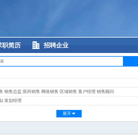
求职简历
招聘企业
售
销售总监
医药销售
网络销售
区域销售
客户经理
销售顾问
划
策划经理
系
客服总监
展开
工
缝纫工
维修工
水暖工
车工
叉车工
手机维修
电梯工
操作工
包装工
水
监
高级工程师