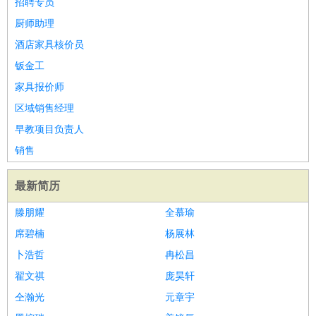
招聘专员
家庭管家
厨师助理
物业管理
：
物业维修
物业管理
物业招商
物业经理
酒店家具核价员
淘宝/网店
：
淘宝客服
淘宝美工
淘宝店长
淘宝推广
淘宝装修
淘宝策
钣金工
划
淘宝模特
家具报价师
财务/会计
：
会计
财务
出纳
审计
税务
财务分析
成本管理
区域销售经理
教育/培训
：
教师
家教
幼教
教学管理
学术研究
培训策划
课程顾问
早教项目负责人
银行/证券
：
理财顾问
证券分析
银行柜员
拍卖师
操盘手
银行经理
信
销售
贷管理
律师/法务
：
律师
律师助理
法务专员
专利顾问
合同管理
最新简历
广告/咨询
：
文案
广告制作
咨询顾问
创意总监
广告策划
会展策划
婚
滕朋耀
全慕瑜
礼策划
媒介策划
咨询经理
客户主管
摄影师
席碧楠
杨展林
美术/设计
：
服装设计
平面设计
美编
家具设计
美术老师
室内设计
包
卜浩哲
装设计
动画设计
珠宝设计
冉松昌
店面设计
UI设计
编辑/出版
：
编辑
记者
出版
发行
专栏作家
排版设计
翟文祺
庞昊轩
翻译/语言
：
英语翻译
日语翻译
俄语翻译
韩语翻译
法语翻译
德语翻
仝瀚光
元章宇
译
小语种