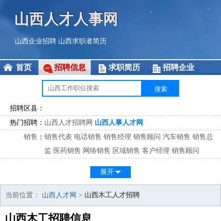
山西人才人事网
山西企业招聘
山西求职者简历
首页
招聘信息
求职简历
招聘企业
招聘区县：
热门招聘：
山西人才招聘网
山西人事人才网
销售
：
销售代表
电话销售
销售经理
销售顾问
汽车销售
销售总
监
医药销售
网络销售
区域销售
客户经理
销售顾问
市场
：
市场专员
市场经理
市场拓展
市场调研
市场策划
策划经
展开
理
客服
：
客服专员
电话客服
客服经理
售后服务
客户关系
客服总
当前位置：
山西人才网
>
山西木工人才招聘
监
山西木工招聘信息