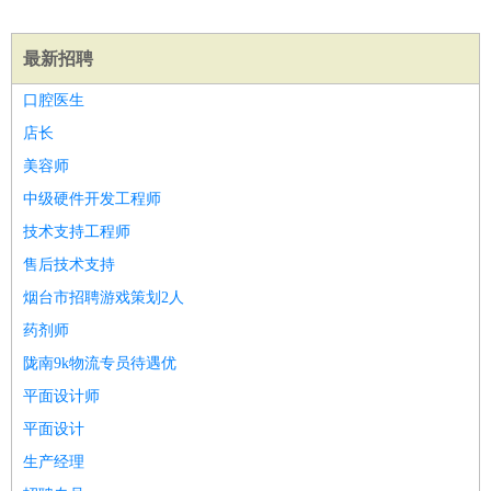
师
茶艺师
迎宾
酒店/旅游
：
酒店前台
酒店服务员
行李员
大堂经理
酒店管理
酒店管
最新招聘
家
导游
旅游顾问
签证专员
订票员
试睡师
口腔医生
超市/销售
：
促销导购
营业员
收银员
理货员
食品加工
品类管理
店长
店长
美容/美发
：
发型师
美容师
化妆师
美甲师
美发助理
洗头工
美体师
美容师
美容顾问
美容助理
美容店长
宠物美容
保健/按摩
：
按摩师
针灸推拿
足疗师
搓澡工
盲人按摩
中级硬件开发工程师
娱乐/影视
：
礼仪
调酒师
摄影师
主持人
配音员
后期制作
场务
群众
技术支持工程师
演员
音效师
灯光师
编剧
主播
售后技术支持
技术开发
：
程序员
网页设计
技术专员
软件工程师
测试工程师
运维
烟台市招聘游戏策划2人
工程师
技术支持
硬件工程师
系统工程师
通信工程师
数
药剂师
据工程师
前端工程师
APP开发
算法工程师
陇南9k物流专员待遇优
产品管理
：
产品经理
产品运营
产品助理
项目经理
高级产品经理
产
平面设计师
品实习生
SEO
平面设计
电子/电气
：
无线电
电路工程
自动化
电子维修
产品工艺
生产经理
家政/安保
：
保洁
保姆
保安
月嫂
钟点工
洗衣工
护工
育婴师
送水工