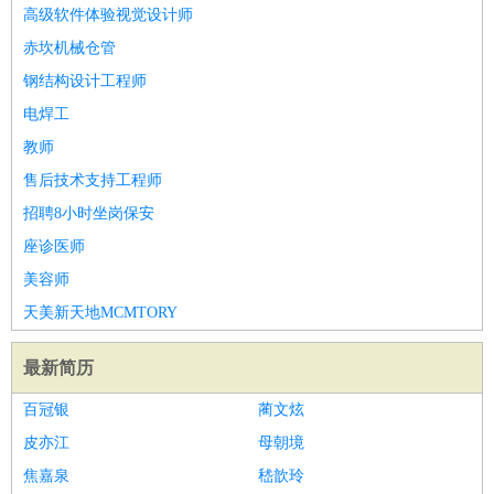
师
茶艺师
迎宾
高级软件体验视觉设计师
酒店/旅游
：
酒店前台
酒店服务员
行李员
大堂经理
酒店管理
酒店管
赤坎机械仓管
家
导游
旅游顾问
签证专员
订票员
试睡师
钢结构设计工程师
超市/销售
：
促销导购
营业员
收银员
理货员
食品加工
品类管理
店长
电焊工
美容/美发
：
发型师
美容师
化妆师
美甲师
美发助理
洗头工
美体师
教师
美容顾问
美容助理
美容店长
宠物美容
售后技术支持工程师
保健/按摩
：
按摩师
针灸推拿
足疗师
搓澡工
盲人按摩
招聘8小时坐岗保安
娱乐/影视
：
礼仪
调酒师
摄影师
主持人
配音员
后期制作
场务
群众
座诊医师
演员
音效师
灯光师
编剧
主播
美容师
技术开发
：
程序员
网页设计
技术专员
软件工程师
测试工程师
运维
天美新天地MCMTORY
工程师
技术支持
硬件工程师
系统工程师
通信工程师
数
据工程师
前端工程师
APP开发
算法工程师
最新简历
产品管理
：
产品经理
产品运营
产品助理
项目经理
高级产品经理
产
百冠银
蔺文炫
品实习生
SEO
皮亦江
母朝境
电子/电气
：
无线电
电路工程
自动化
电子维修
产品工艺
焦嘉泉
嵇歆玲
家政/安保
：
保洁
保姆
保安
月嫂
钟点工
洗衣工
护工
育婴师
送水工