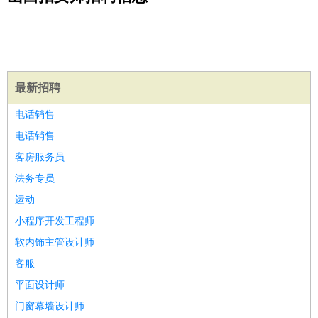
公关
：
公关员
公关经理
媒介专员
媒介经理
会展专员
技工/工人
：
普工
电工
木工
钳工
焊工
钣金工
锅炉工
油漆工
缝纫工
维修工
水暖工
车工
叉车工
手机维修
电梯工
操作工
包
装工
水泥工
钢筋工
纺织工
管道工
样衣工
装卸工
生产/研发
：
质量管理
生产组长
车间主任
工艺设计
生产总监
高级工
最新招聘
程师
电话销售
机械/仪表
：
机械工程
仪器仪表
机电
版图设计
电话销售
司机
：
商务司机
客车司机
货车司机
出租车司机
班车司机
驾校
客房服务员
教练
带车司机
地铁司机
高铁司机
小车司机
快车司机
专
法务专员
车司机
运动
物流/仓储
：
快递员
仓库管理
搬运工
物流专员
物流经理
调度员
小程序开发工程师
贸易/采购
：
外贸专员
外贸经理
采购员
采购经理
商务专员
报关员
买
软内饰主管设计师
手
保险/理赔
客服
：
保险推销
保险顾问
核保理赔
保险经纪人
保险精算师
契
约管理
保险内勤
平面设计师
餐饮类
：
厨师
服务员
传菜员
面点师
洗碗工
后厨
杂工
学徒
咖啡
门窗幕墙设计师