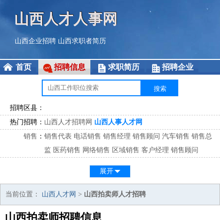
山西人才人事网
山西企业招聘
山西求职者简历
首页
招聘信息
求职简历
招聘企业
招聘区县：
热门招聘：
山西人才招聘网
山西人事人才网
销售
：
销售代表
电话销售
销售经理
销售顾问
汽车销售
销售总
监
医药销售
网络销售
区域销售
客户经理
销售顾问
市场
：
市场专员
市场经理
市场拓展
市场调研
市场策划
策划经
展开
理
客服
：
客服专员
电话客服
客服经理
售后服务
客户关系
客服总
当前位置：
山西人才网
>
山西拍卖师人才招聘
监
山西拍卖师招聘信息