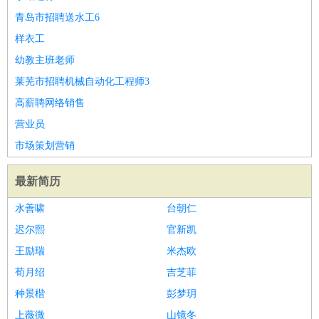
青岛市招聘送水工6
样衣工
幼教主班老师
莱芜市招聘机械自动化工程师3
高薪聘网络销售
营业员
市场策划营销
最新简历
水善啸
台朝仁
迟尔熙
官新凯
王励瑞
米杰欧
荀月绍
吉芝菲
种景楷
彭梦玥
上薇微
山镜冬