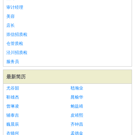
审计经理
美容
店长
崇信招质检
仓管质检
泾川招质检
服务员
最新简历
尤谷韶
嵇瀚业
靳雄杰
晁榆华
曾琳凌
鲍益靖
辅泰吉
皮靖熙
巍晨辰
齐钟昌
衣镜何
孟德金