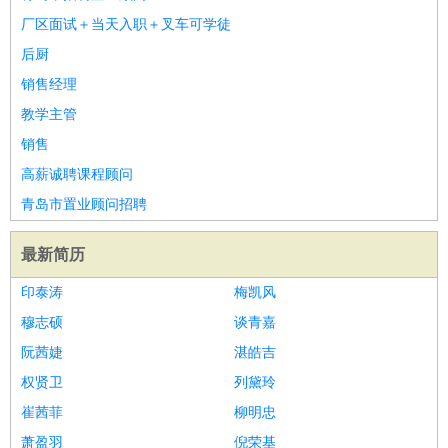
厂区面试＋当天入职＋叉车可学徒
后厨
销售经理
教学主管
销售
高薪诚聘课程顾问
青岛市置业顾问招聘
最新简历
印泰涛
梅凯风
穆志硕
谈青嘉
阮茜婕
湛皓吉
权贤卫
列黛玲
崔茜菲
柳明忠
萧盈羽
倪荣基