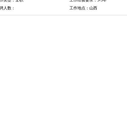
作类型：全职
工作经验要求：3-5年
聘人数：
工作地点：山西