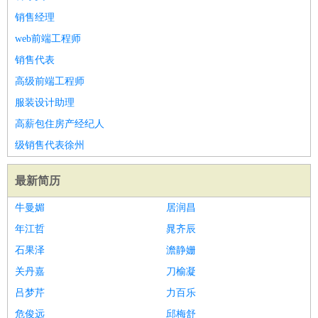
销售经理
web前端工程师
销售代表
高级前端工程师
服装设计助理
高薪包住房产经纪人
级销售代表徐州
最新简历
牛曼媚
居润昌
年江哲
晁齐辰
石果泽
澹静姗
关丹嘉
刀榆凝
吕梦芹
力百乐
危俊远
邱梅舒