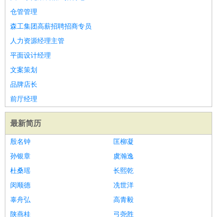
仓管管理
森工集团高薪招聘招商专员
人力资源经理主管
平面设计经理
文案策划
品牌店长
前厅经理
最新简历
殷名钟
匡柳凝
孙银章
虞瀚逸
杜桑瑶
长熙乾
闵顺德
冼世洋
辜舟弘
高青毅
陕燕桂
弓尧胜