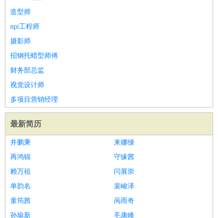
造型师
npi工程师
摄影师
招钢托蜡型师傅
财务部总监
视觉设计师
多项目营销经理
最新简历
井鹏秉
来娜缦
再鸿锦
守缘茜
赖万祖
闫展崇
单韵名
裴峻泽
童筠茜
呙雨奇
孙瑜新
毛康峰