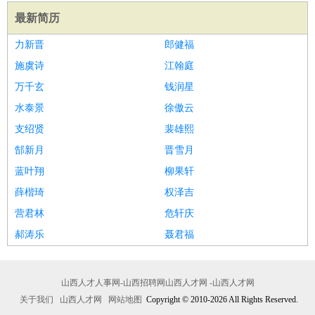
最新简历
力新晋
郎健福
施虞诗
江翰庭
万千玄
钱润星
水泰景
徐傲云
支绍贤
裴雄熙
郜新月
晋雪月
蓝叶翔
柳果轩
薛楷琦
权泽吉
营君林
危轩庆
郝涛乐
聂君福
山西人才人事网-山西招聘网山西人才网 -山西人才网
关于我们
山西人才网
网站地图
Copyright © 2010-2026 All Rights Reserved.