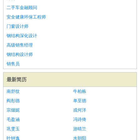
二手车金融顾问
安全健康环保工程师
门窗设计师
钢结构深化设计
高级销售经理
钢结构设计师
销售员
最新简历
南舒纹
牛柏栋
阎彤德
单至德
宗烟妮
戎何洋
毛盈涵
冯诗倚
巩雯玉
游晴兰
叶钟逸
水朝阳