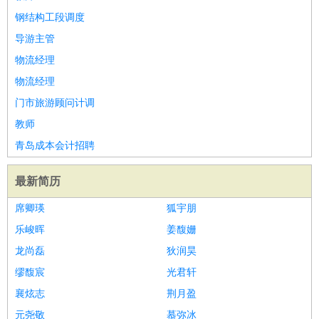
钢结构工段调度
导游主管
物流经理
物流经理
门市旅游顾问计调
教师
青岛成本会计招聘
最新简历
席卿瑛
狐宇朋
乐峻晖
姜馥姗
龙尚磊
狄润昊
缪馥宸
光君轩
襄炫志
荆月盈
元尧敬
慕弥冰