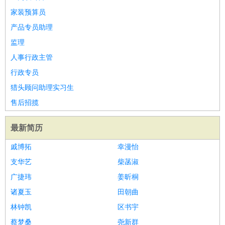
家装预算员
产品专员助理
监理
人事行政主管
行政专员
猎头顾问助理实习生
售后招揽
最新简历
戚博拓
幸漫怡
支华艺
柴菡淑
广捷玮
姜昕桐
诸夏玉
田朝曲
林钟凯
区书宇
蔡梦桑
尧新群