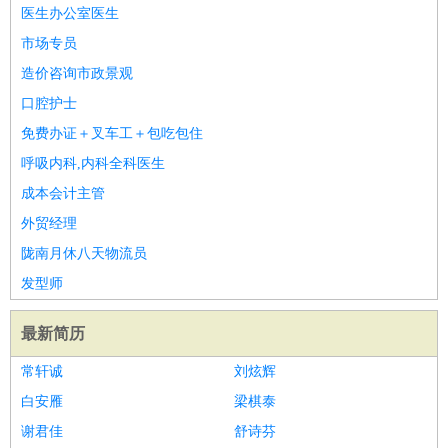
师
茶艺师
迎宾
医生办公室医生
酒店/旅游
：
酒店前台
酒店服务员
行李员
大堂经理
酒店管理
酒店管
市场专员
家
导游
旅游顾问
签证专员
订票员
试睡师
造价咨询市政景观
超市/销售
：
促销导购
营业员
收银员
理货员
食品加工
品类管理
店长
口腔护士
美容/美发
：
发型师
美容师
化妆师
美甲师
美发助理
洗头工
美体师
免费办证＋叉车工＋包吃包住
美容顾问
美容助理
美容店长
宠物美容
呼吸内科,内科全科医生
保健/按摩
：
按摩师
针灸推拿
足疗师
搓澡工
盲人按摩
成本会计主管
娱乐/影视
：
礼仪
调酒师
摄影师
主持人
配音员
后期制作
场务
群众
外贸经理
演员
音效师
灯光师
编剧
主播
陇南月休八天物流员
技术开发
：
程序员
网页设计
技术专员
软件工程师
测试工程师
运维
发型师
工程师
技术支持
硬件工程师
系统工程师
通信工程师
数
据工程师
前端工程师
APP开发
算法工程师
最新简历
产品管理
：
产品经理
产品运营
产品助理
项目经理
高级产品经理
产
常轩诚
刘炫辉
品实习生
SEO
白安雁
梁棋泰
电子/电气
：
无线电
电路工程
自动化
电子维修
产品工艺
谢君佳
舒诗芬
家政/安保
：
保洁
保姆
保安
月嫂
钟点工
洗衣工
护工
育婴师
送水工