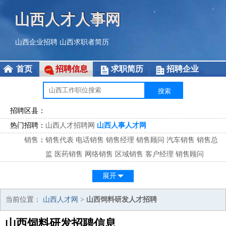
山西人才人事网
山西企业招聘
山西求职者简历
首页
招聘信息
求职简历
招聘企业
招聘区县：
热门招聘：
山西人才招聘网
山西人事人才网
销售
：
销售代表
电话销售
销售经理
销售顾问
汽车销售
销售总
监
医药销售
网络销售
区域销售
客户经理
销售顾问
市场
：
市场专员
市场经理
市场拓展
市场调研
市场策划
策划经
展开
理
客服
：
客服专员
电话客服
客服经理
售后服务
客户关系
客服总
当前位置：
山西人才网
>
山西饲料研发人才招聘
监
山西饲料研发招聘信息