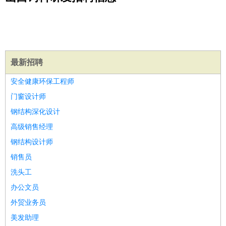
公关
：
公关员
公关经理
媒介专员
媒介经理
会展专员
技工/工人
：
普工
电工
木工
钳工
焊工
钣金工
锅炉工
油漆工
缝纫工
维修工
水暖工
车工
叉车工
手机维修
电梯工
操作工
包
装工
水泥工
钢筋工
纺织工
管道工
样衣工
装卸工
生产/研发
：
质量管理
生产组长
车间主任
工艺设计
生产总监
高级工
最新招聘
程师
安全健康环保工程师
机械/仪表
：
机械工程
仪器仪表
机电
版图设计
门窗设计师
司机
：
商务司机
客车司机
货车司机
出租车司机
班车司机
驾校
钢结构深化设计
教练
带车司机
地铁司机
高铁司机
小车司机
快车司机
专
高级销售经理
车司机
钢结构设计师
物流/仓储
：
快递员
仓库管理
搬运工
物流专员
物流经理
调度员
销售员
贸易/采购
：
外贸专员
外贸经理
采购员
采购经理
商务专员
报关员
买
洗头工
手
保险/理赔
办公文员
：
保险推销
保险顾问
核保理赔
保险经纪人
保险精算师
契
约管理
保险内勤
外贸业务员
餐饮类
：
厨师
服务员
传菜员
面点师
洗碗工
后厨
杂工
学徒
咖啡
美发助理