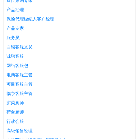
宣传策划专家
睡员
狗粮试吃员
手模
陪跑族
网购砍价师
色彩搭配师
品
产品经理
酒师
保险代理经纪人客户经理
产品专家
服务员
白银客服文员
诚聘客服
网络客服包
电商客服主管
项目客服主管
临泉客服主管
凉菜厨师
荷台厨师
行政会服
高级销售经理