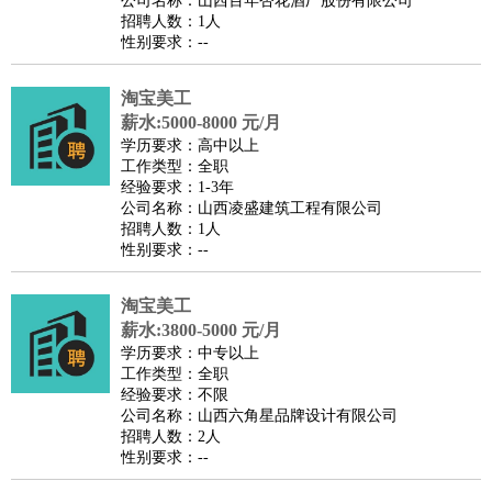
公司名称：山西百年杏花酒厂股份有限公司
家庭管家
招聘人数：1人
性别要求：--
物业管理
：
物业维修
物业管理
物业招商
物业经理
淘宝/网店
：
淘宝客服
淘宝美工
淘宝店长
淘宝推广
淘宝装修
淘宝策
淘宝美工
划
淘宝模特
薪水:5000-8000 元/月
财务/会计
：
会计
学历要求：高中以上
财务
出纳
审计
税务
财务分析
成本管理
工作类型：全职
教育/培训
：
教师
家教
幼教
教学管理
学术研究
培训策划
课程顾问
经验要求：1-3年
公司名称：山西凌盛建筑工程有限公司
银行/证券
：
理财顾问
证券分析
银行柜员
拍卖师
操盘手
银行经理
信
招聘人数：1人
贷管理
性别要求：--
律师/法务
：
律师
律师助理
法务专员
专利顾问
合同管理
广告/咨询
：
文案
广告制作
咨询顾问
创意总监
广告策划
会展策划
婚
淘宝美工
薪水:3800-5000 元/月
礼策划
媒介策划
咨询经理
客户主管
摄影师
学历要求：中专以上
美术/设计
：
服装设计
平面设计
美编
家具设计
美术老师
室内设计
包
工作类型：全职
经验要求：不限
装设计
动画设计
珠宝设计
店面设计
UI设计
公司名称：山西六角星品牌设计有限公司
编辑/出版
：
编辑
记者
出版
发行
专栏作家
排版设计
招聘人数：2人
性别要求：--
翻译/语言
：
英语翻译
日语翻译
俄语翻译
韩语翻译
法语翻译
德语翻
译
小语种