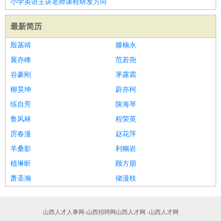
小学英语主讲老师课程研发方向
最新简历
殷菡靖
滕楠永
襄亦峰
范若尧
谷豪刚
茅露霜
柳昊坤
蔚亦柯
练自芳
陕海琴
鲁风林
程荣英
厉春漫
赵花萍
羊桑影
利幽岩
植琳昕
顾方朋
萧圣瀚
储漫枝
山西人才人事网-山西招聘网山西人才网 -山西人才网