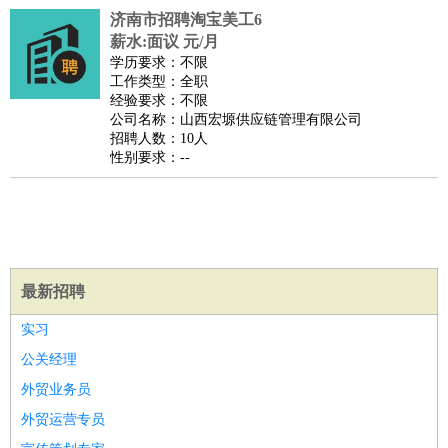
济南市招聘淘宝美工6
医疗/药剂
：
医生
护士
药剂师
理疗师
导医
营养师
心理医生
中医
薪水:面议 元/月
运动/健身
：
健身教练
瑜伽教练
舞蹈老师
游泳教练
台球教练
高尔夫
学历要求：不限
工作类型：全职
助理
体育解说员
体育记者
足球教练
经验要求：不限
环境保护
：
污水处理
环保检测
环境管理
环境绿化
水质检测员
公司名称：山西宏塬供应链管理有限公司
招聘人数：10人
政府公务
：
性别要求：--
房地产
：
房产销售
置业顾问
房产客服
房产策划
房产店员
房产中
介
房产内勤
房产评估师
建筑/装修
：
土木工程
工程监理
造价师
安全专员
项目管理
园林设计
测绘员
建筑工
装修工
人事/行政
：
文员
前台
秘书
人事专员
人事经理
行政助理
行政主管
最新招聘
招聘专员
招聘经理
猎头顾问
培训专员
实习
高级管理
：
总监
总裁助理
副总裁
总经理
合伙人
CEO
CTO
CFO
公关经理
CPO
外贸业务员
农林牧渔
：
养殖人员
饲养业务
农艺师
畜牧师
饲料研发
外贸运营专员
好玩职业
：
酒店试睡员
美食品尝师
旅游体验师
职业拥抱师
酒店试