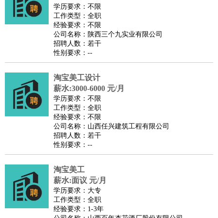
师
茶艺师
迎宾
学历要求：不限
工作类型：全职
酒店/旅游
：
酒店前台
酒店服务员
行李员
大堂经理
酒店管理
酒店管
经验要求：不限
家
导游
旅游顾问
签证专员
订票员
试睡师
公司名称：陕西三个九实业有限公司
招聘人数：若干
超市/销售
：
促销导购
营业员
收银员
理货员
食品加工
品类管理
店长
性别要求：--
美容/美发
：
发型师
美容师
化妆师
美甲师
美发助理
洗头工
美体师
美容顾问
美容助理
美容店长
宠物美容
淘宝美工设计
保健/按摩
：
按摩师
薪水:3000-6000 元/月
针灸推拿
足疗师
搓澡工
盲人按摩
学历要求：不限
娱乐/影视
：
礼仪
调酒师
摄影师
主持人
配音员
后期制作
场务
群众
工作类型：全职
演员
音效师
灯光师
编剧
主播
经验要求：不限
公司名称：山西任兴建筑工程有限公司
技术开发
：
程序员
网页设计
技术专员
软件工程师
测试工程师
运维
招聘人数：若干
工程师
技术支持
硬件工程师
系统工程师
通信工程师
数
性别要求：--
据工程师
前端工程师
APP开发
算法工程师
淘宝美工
产品管理
：
产品经理
产品运营
产品助理
项目经理
高级产品经理
产
薪水:面议 元/月
品实习生
SEO
学历要求：大专
电子/电气
：
无线电
电路工程
自动化
电子维修
产品工艺
工作类型：全职
经验要求：1-3年
家政/安保
：
保洁
保姆
保安
月嫂
钟点工
洗衣工
护工
育婴师
送水工