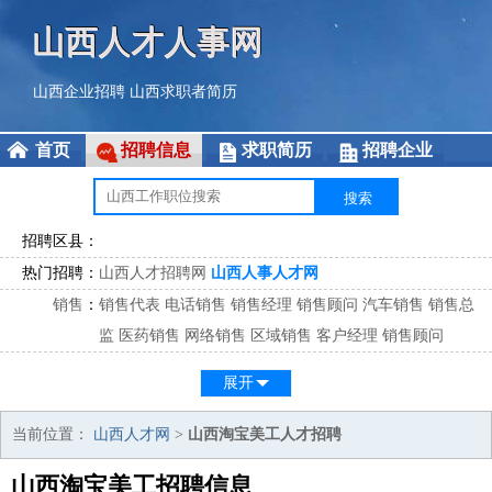
山西人才人事网
山西企业招聘
山西求职者简历
首页
招聘信息
求职简历
招聘企业
招聘区县：
热门招聘：
山西人才招聘网
山西人事人才网
销售
：
销售代表
电话销售
销售经理
销售顾问
汽车销售
销售总
监
医药销售
网络销售
区域销售
客户经理
销售顾问
市场
：
市场专员
市场经理
市场拓展
市场调研
市场策划
策划经
展开
理
客服
：
客服专员
电话客服
客服经理
售后服务
客户关系
客服总
当前位置：
山西人才网
>
山西淘宝美工人才招聘
监
山西淘宝美工招聘信息