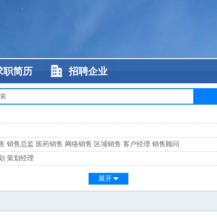
求职简历
招聘企业
售
销售总监
医药销售
网络销售
区域销售
客户经理
销售顾问
划
策划经理
系
客服总监
展开
工
缝纫工
维修工
水暖工
车工
叉车工
手机维修
电梯工
操作工
包装工
水
监
高级工程师