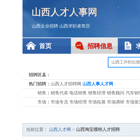
山西人才人事网
山西企业招聘
山西求职者简历
首页
招聘信息
招聘区县：
热门招聘：
山西人才招聘网
山西人事人才网
销售
：
销售代表
电话销售
销售经理
销售顾问
汽车销
市场
：
市场专员
市场经理
市场拓展
市场调研
市场策
客服
：
客服专员
电话客服
客服经理
售后服务
客户关
公关
：
公关员
公关经理
媒介专员
媒介经理
会展专员
技工/工人
：
普工
电工
木工
钳工
焊工
钣金工
锅炉工
油漆
当前位置：
山西人才网
>
山西淘宝模特人才招聘
生产/研发
：
质量管理
生产组长
车间主任
工艺设计
生产总