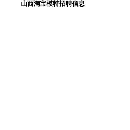
山西淘宝模特招聘信息
机械/仪表
：
机械工程
仪器仪表
机电
版图设计
司机
：
商务司机
客车司机
货车司机
出租车司机
班车
物流/仓储
：
快递员
仓库管理
搬运工
物流专员
物流经理
调
贸易/采购
：
外贸专员
外贸经理
采购员
采购经理
商务专员
保险/理赔
：
保险推销
保险顾问
核保理赔
保险经纪人
保险
餐饮类
：
厨师
服务员
传菜员
面点师
洗碗工
后厨
杂工
酒店/旅游
：
酒店前台
酒店服务员
行李员
大堂经理
酒店管
超市/销售
：
促销导购
营业员
收银员
理货员
食品加工
品类
美容/美发
：
发型师
美容师
化妆师
美甲师
美发助理
洗头工
保健/按摩
：
按摩师
针灸推拿
足疗师
搓澡工
盲人按摩
娱乐/影视
：
礼仪
调酒师
摄影师
主持人
配音员
后期制作
技术开发
：
程序员
网页设计
技术专员
软件工程师
测试工
产品管理
：
产品经理
产品运营
产品助理
项目经理
高级产
电子/电气
：
无线电
电路工程
自动化
电子维修
产品工艺
家政/安保
：
保洁
保姆
保安
月嫂
钟点工
洗衣工
护工
育婴