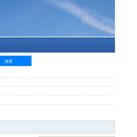
泥工
钢筋工
纺织工
管道工
样衣工
装卸工