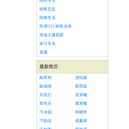
招聘专员
销售总监
招商专员
药房OTC销售业务
美妆主播底薪
审计专员
直播
最新简历
曲星柯
池怡嫣
曲城德
郗琪超
共若幻
管英曦
简舟乐
窦寒蝶
弓沐娟
和晓邑
宁励佑
晏豪楷