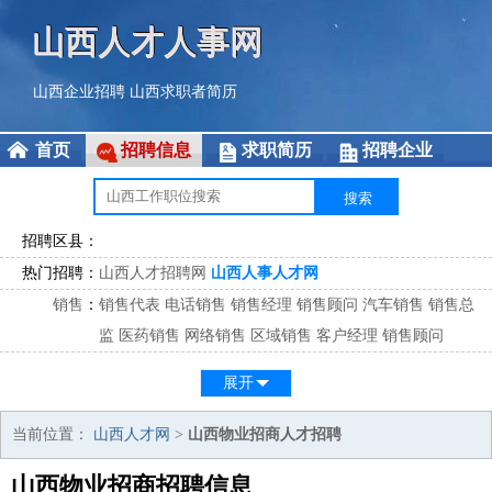
山西人才人事网
山西企业招聘
山西求职者简历
首页
招聘信息
求职简历
招聘企业
招聘区县：
热门招聘：
山西人才招聘网
山西人事人才网
销售
：
销售代表
电话销售
销售经理
销售顾问
汽车销售
销售总
监
医药销售
网络销售
区域销售
客户经理
销售顾问
市场
：
市场专员
市场经理
市场拓展
市场调研
市场策划
策划经
展开
理
客服
：
客服专员
电话客服
客服经理
售后服务
客户关系
客服总
当前位置：
山西人才网
>
山西物业招商人才招聘
监
山西物业招商招聘信息