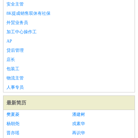
师
茶艺师
迎宾
安全主管
酒店/旅游
：
酒店前台
酒店服务员
行李员
大堂经理
酒店管理
酒店管
8K提成销售双休有社保
家
导游
旅游顾问
签证专员
订票员
试睡师
外贸业务员
超市/销售
：
促销导购
营业员
收银员
理货员
食品加工
品类管理
店长
加工中心操作工
美容/美发
：
发型师
美容师
化妆师
美甲师
美发助理
洗头工
美体师
AP
美容顾问
美容助理
美容店长
宠物美容
贷后管理
保健/按摩
：
按摩师
针灸推拿
足疗师
搓澡工
盲人按摩
店长
娱乐/影视
：
礼仪
调酒师
摄影师
主持人
配音员
后期制作
场务
群众
包装工
演员
音效师
灯光师
编剧
主播
物流主管
技术开发
：
程序员
网页设计
技术专员
软件工程师
测试工程师
运维
人事专员
工程师
技术支持
硬件工程师
系统工程师
通信工程师
数
据工程师
前端工程师
APP开发
算法工程师
最新简历
产品管理
：
产品经理
产品运营
产品助理
项目经理
高级产品经理
产
樊夏菱
潘建树
品实习生
SEO
杨朝尧
戎素华
电子/电气
：
无线电
电路工程
自动化
电子维修
产品工艺
晋亦瑶
再识华
家政/安保
：
保洁
保姆
保安
月嫂
钟点工
洗衣工
护工
育婴师
送水工