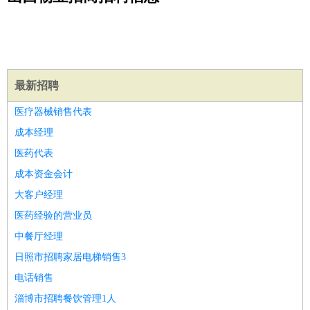
公关
：
公关员
公关经理
媒介专员
媒介经理
会展专员
技工/工人
：
普工
电工
木工
钳工
焊工
钣金工
锅炉工
油漆工
缝纫工
维修工
水暖工
车工
叉车工
手机维修
电梯工
操作工
包
装工
水泥工
钢筋工
纺织工
管道工
样衣工
装卸工
生产/研发
：
质量管理
生产组长
车间主任
工艺设计
生产总监
高级工
最新招聘
程师
医疗器械销售代表
机械/仪表
：
机械工程
仪器仪表
机电
版图设计
成本经理
司机
：
商务司机
客车司机
货车司机
出租车司机
班车司机
驾校
医药代表
教练
带车司机
地铁司机
高铁司机
小车司机
快车司机
专
成本资金会计
车司机
大客户经理
物流/仓储
：
快递员
仓库管理
搬运工
物流专员
物流经理
调度员
医药经验的营业员
贸易/采购
：
外贸专员
外贸经理
采购员
采购经理
商务专员
报关员
买
中餐厅经理
手
保险/理赔
日照市招聘家居电梯销售3
：
保险推销
保险顾问
核保理赔
保险经纪人
保险精算师
契
约管理
保险内勤
电话销售
餐饮类
：
厨师
服务员
传菜员
面点师
洗碗工
后厨
杂工
学徒
咖啡
淄博市招聘餐饮管理1人