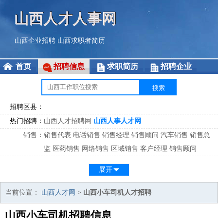
山西人才人事网
山西企业招聘
山西求职者简历
首页
招聘信息
求职简历
招聘企业
招聘区县：
热门招聘：
山西人才招聘网
山西人事人才网
销售
：
销售代表
电话销售
销售经理
销售顾问
汽车销售
销售总
监
医药销售
网络销售
区域销售
客户经理
销售顾问
市场
：
市场专员
市场经理
市场拓展
市场调研
市场策划
策划经
展开
理
客服
：
客服专员
电话客服
客服经理
售后服务
客户关系
客服总
当前位置：
山西人才网
>
山西小车司机人才招聘
监
山西小车司机招聘信息