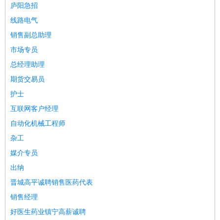
师
茶艺师
迎宾
庐阳急招
酒店/旅游
：
酒店前台
酒店服务员
行李员
大堂经理
酒店管理
酒店管
线路电气
家
导游
旅游顾问
签证专员
订票员
试睡师
销售副总助理
超市/销售
：
促销导购
营业员
收银员
理货员
食品加工
品类管理
店长
市场专员
美容/美发
：
发型师
美容师
化妆师
美甲师
美发助理
洗头工
美体师
总经理助理
美容顾问
美容助理
美容店长
宠物美容
期货交易员
保健/按摩
：
按摩师
针灸推拿
足疗师
搓澡工
盲人按摩
护士
娱乐/影视
：
礼仪
调酒师
摄影师
主持人
配音员
后期制作
场务
群众
互联网客户经理
演员
音效师
灯光师
编剧
主播
自动化机械工程师
技术开发
：
程序员
网页设计
技术专员
软件工程师
测试工程师
运维
杂工
工程师
技术支持
硬件工程师
系统工程师
通信工程师
数
媒介专员
据工程师
前端工程师
APP开发
算法工程师
出纳
产品管理
：
产品经理
产品运营
产品助理
项目经理
高级产品经理
产
晋城高平诚聘销售医药代表
品实习生
SEO
销售经理
电子/电气
：
无线电
电路工程
自动化
电子维修
产品工艺
好医生药业镇宁高薪诚聘
家政/安保
：
保洁
保姆
保安
月嫂
钟点工
洗衣工
护工
育婴师
送水工