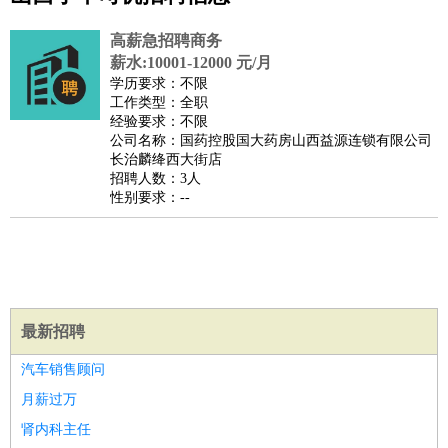
公关
：
公关员
公关经理
媒介专员
媒介经理
会展专员
技工/工人
：
普工
电工
木工
钳工
焊工
钣金工
锅炉工
油漆工
缝纫工
高薪急招聘商务
维修工
水暖工
车工
叉车工
手机维修
电梯工
操作工
包
薪水:10001-12000 元/月
学历要求：不限
装工
水泥工
钢筋工
纺织工
管道工
样衣工
装卸工
工作类型：全职
生产/研发
：
质量管理
生产组长
车间主任
工艺设计
生产总监
高级工
经验要求：不限
公司名称：国药控股国大药房山西益源连锁有限公司
程师
长治麟绛西大街店
机械/仪表
：
机械工程
仪器仪表
机电
版图设计
招聘人数：3人
性别要求：--
司机
：
商务司机
客车司机
货车司机
出租车司机
班车司机
驾校
教练
带车司机
地铁司机
高铁司机
小车司机
快车司机
专
车司机
物流/仓储
：
快递员
仓库管理
搬运工
物流专员
物流经理
调度员
贸易/采购
：
外贸专员
外贸经理
采购员
采购经理
商务专员
报关员
买
最新招聘
手
汽车销售顾问
保险/理赔
：
保险推销
保险顾问
核保理赔
保险经纪人
保险精算师
契
月薪过万
约管理
保险内勤
餐饮类
：
厨师
服务员
传菜员
面点师
洗碗工
后厨
杂工
学徒
咖啡
肾内科主任