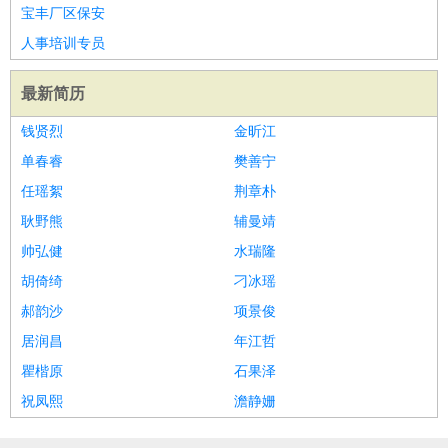
宝丰厂区保安
家庭管家
人事培训专员
物业管理
：
物业维修
物业管理
物业招商
物业经理
淘宝/网店
：
淘宝客服
淘宝美工
淘宝店长
淘宝推广
淘宝装修
淘宝策
最新简历
划
淘宝模特
钱贤烈
金昕江
财务/会计
：
会计
财务
出纳
审计
税务
财务分析
成本管理
教育/培训
单春睿
：
教师
家教
幼教
教学管理
樊善宁
学术研究
培训策划
课程顾问
银行/证券
：
理财顾问
证券分析
银行柜员
拍卖师
操盘手
银行经理
信
任瑶絮
荆章朴
贷管理
耿野熊
辅曼靖
律师/法务
：
律师
律师助理
法务专员
专利顾问
合同管理
帅弘健
水瑞隆
广告/咨询
：
文案
广告制作
咨询顾问
创意总监
广告策划
会展策划
婚
胡倚绮
刁冰瑶
礼策划
媒介策划
咨询经理
客户主管
摄影师
郝韵沙
项景俊
美术/设计
：
服装设计
平面设计
美编
家具设计
美术老师
室内设计
包
居润昌
年江哲
装设计
动画设计
珠宝设计
店面设计
UI设计
瞿楷原
石果泽
编辑/出版
：
编辑
记者
出版
发行
专栏作家
排版设计
祝凤熙
澹静姗
翻译/语言
：
英语翻译
日语翻译
俄语翻译
韩语翻译
法语翻译
德语翻
译
小语种