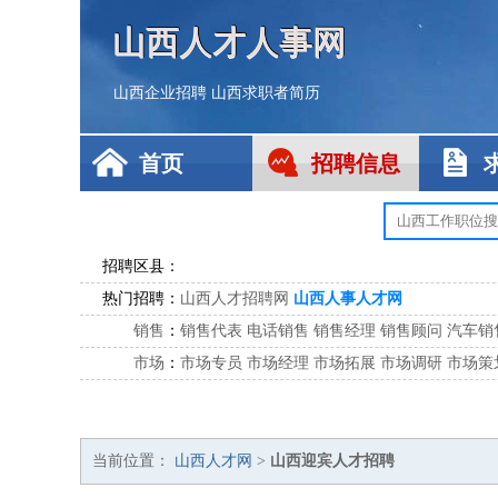
山西人才人事网
山西企业招聘
山西求职者简历
首页
招聘信息
招聘区县：
热门招聘：
山西人才招聘网
山西人事人才网
销售
：
销售代表
电话销售
销售经理
销售顾问
汽车销
市场
：
市场专员
市场经理
市场拓展
市场调研
市场策
客服
：
客服专员
电话客服
客服经理
售后服务
客户关
公关
：
公关员
公关经理
媒介专员
媒介经理
会展专员
技工/工人
：
普工
电工
木工
钳工
焊工
钣金工
锅炉工
油漆
当前位置：
山西人才网
>
山西迎宾人才招聘
生产/研发
：
质量管理
生产组长
车间主任
工艺设计
生产总