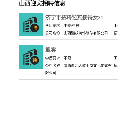
山西迎宾招聘信息
机械/仪表
：
机械工程
仪器仪表
机电
版图设计
司机
：
商务司机
客车司机
货车司机
出租车司机
班车
济宁市招聘迎宾接待女21
物流/仓储
：
快递员
仓库管理
搬运工
物流专员
物流经理
调
学历要求：中专/中技
工
贸易/采购
：
外贸专员
外贸经理
采购员
采购经理
商务专员
公司名称：山西灏诚装饰装修有限公司
招
保险/理赔
：
保险推销
保险顾问
核保理赔
保险经纪人
保险
餐饮类
：
厨师
服务员
传菜员
面点师
洗碗工
后厨
杂工
迎宾
酒店/旅游
：
酒店前台
酒店服务员
行李员
大堂经理
酒店管
学历要求：不限
工
超市/销售
：
促销导购
营业员
收银员
理货员
食品加工
品类
公司名称：陕西西北人教玉成文化传媒有
招
美容/美发
：
发型师
美容师
化妆师
美甲师
美发助理
洗头工
限公司
保健/按摩
：
按摩师
针灸推拿
足疗师
搓澡工
盲人按摩
娱乐/影视
：
礼仪
调酒师
摄影师
主持人
配音员
后期制作
技术开发
：
程序员
网页设计
技术专员
软件工程师
测试工
产品管理
：
产品经理
产品运营
产品助理
项目经理
高级产
电子/电气
：
无线电
电路工程
自动化
电子维修
产品工艺
家政/安保
：
保洁
保姆
保安
月嫂
钟点工
洗衣工
护工
育婴