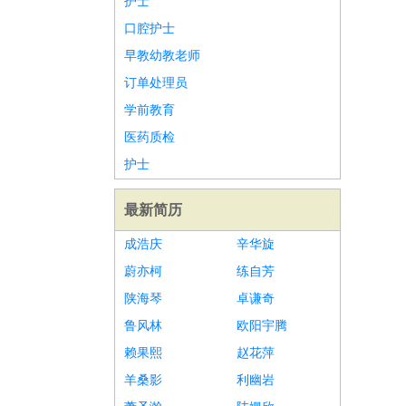
护士
口腔护士
早教幼教老师
订单处理员
学前教育
医药质检
护士
最新简历
成浩庆
辛华旋
蔚亦柯
练自芳
陕海琴
卓谦奇
鲁风林
欧阳宇腾
赖果熙
赵花萍
羊桑影
利幽岩