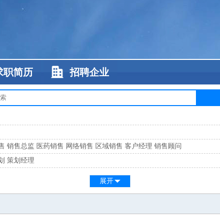
求职简历
招聘企业
售
销售总监
医药销售
网络销售
区域销售
客户经理
销售顾问
划
策划经理
系
客服总监
展开
工
缝纫工
维修工
水暖工
车工
叉车工
手机维修
电梯工
操作工
包装工
水
监
高级工程师