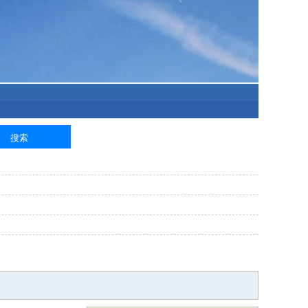
泥工
钢筋工
纺织工
管道工
样衣工
装卸工