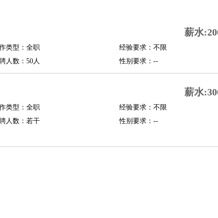
司机
驾校教练
带车司机
地铁司机
高铁司机
小车司机
快车司机
专车司机
薪水:20
度员
作类型：全职
经验要求：不限
报关员
买手
聘人数：50人
性别要求：--
精算师
契约管理
保险内勤
学徒
咖啡师
茶艺师
迎宾
薪水:30
理
酒店管家
导游
旅游顾问
签证专员
订票员
试睡师
作类型：全职
经验要求：不限
管理
店长
聘人数：若干
性别要求：--
美体师
美容顾问
美容助理
美容店长
宠物美容
场务
群众演员
音效师
灯光师
编剧
主播
程师
运维工程师
技术支持
硬件工程师
系统工程师
通信工程师
数据工程
品经理
产品实习生
SEO
师
送水工
家庭管家