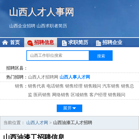
山西人才人事网
山西企业招聘
山西求职者简历
首页
招聘信息
求职简历
招聘企业
招聘区县：
热门招聘：
山西人才招聘网
山西人事人才网
销售
：
销售代表
电话销售
销售经理
销售顾问
汽车销售
销售总
监
医药销售
网络销售
区域销售
客户经理
销售顾问
市场
：
市场专员
市场经理
市场拓展
市场调研
市场策划
策划经
展开
理
客服
：
客服专员
电话客服
客服经理
售后服务
客户关系
客服总
当前位置：
山西人才网
>
山西油漆工人才招聘
监
山西油漆工招聘信息