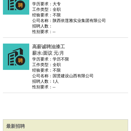
师
茶艺师
迎宾
学历要求：大专
工作类型：全职
酒店/旅游
：
酒店前台
酒店服务员
行李员
大堂经理
酒店管理
酒店管
经验要求：不限
家
导游
旅游顾问
签证专员
订票员
试睡师
公司名称：陕西依莲雅实业集团有限公司
招聘人数：
超市/销售
：
促销导购
营业员
收银员
理货员
食品加工
品类管理
店长
性别要求：--
美容/美发
：
发型师
美容师
化妆师
美甲师
美发助理
洗头工
美体师
美容顾问
美容助理
美容店长
宠物美容
高薪诚聘油漆工
保健/按摩
：
按摩师
薪水:面议 元/月
针灸推拿
足疗师
搓澡工
盲人按摩
学历要求：学历不限
娱乐/影视
：
礼仪
调酒师
摄影师
主持人
配音员
后期制作
场务
群众
工作类型：全职
演员
音效师
灯光师
编剧
主播
经验要求：不限
公司名称：国贤建设山西有限公司
技术开发
：
程序员
网页设计
技术专员
软件工程师
测试工程师
运维
招聘人数：1人
工程师
技术支持
硬件工程师
系统工程师
通信工程师
数
性别要求：--
据工程师
前端工程师
APP开发
算法工程师
产品管理
：
产品经理
产品运营
产品助理
项目经理
高级产品经理
产
品实习生
SEO
电子/电气
：
无线电
电路工程
自动化
电子维修
产品工艺
最新招聘
家政/安保
：
保洁
保姆
保安
月嫂
钟点工
洗衣工
护工
育婴师
送水工