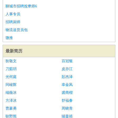
聊城市招聘按摩师6
医疗/药剂
：
医生
护士
药剂师
理疗师
导医
营养师
心理医生
中医
人事专员
运动/健身
：
健身教练
瑜伽教练
舞蹈老师
游泳教练
台球教练
高尔夫
招聘厨师
助理
体育解说员
体育记者
足球教练
物流送货员包
环境保护
：
污水处理
环保检测
环境管理
环境绿化
水质检测员
政府公务
微推
：
房地产
：
房产销售
置业顾问
房产客服
房产策划
房产店员
房产中
最新简历
介
房产内勤
房产评估师
建筑/装修
：
土木工程
工程监理
造价师
安全专员
项目管理
园林设计
狄敬文
百冠银
测绘员
建筑工
装修工
刀茹玥
皮亦江
人事/行政
：
文员
前台
秘书
人事专员
人事经理
行政助理
行政主管
光何庭
彭杰泽
招聘专员
招聘经理
猎头顾问
培训专员
同峻辉
幸金风
高级管理
：
总监
总裁助理
副总裁
总经理
合伙人
CEO
CTO
CFO
端薇冰
裘商楷
CPO
方泽冰
舒福春
农林牧渔
：
养殖人员
饲养业务
农艺师
畜牧师
饲料研发
曹豪勇
周晓青
好玩职业
：
酒店试睡员
美食品尝师
旅游体验师
职业拥抱师
酒店试
耿野熊
辅曼靖