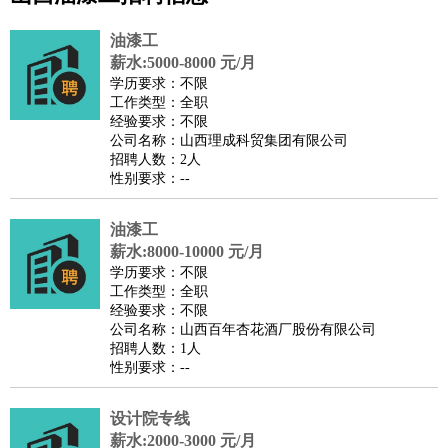
公关
：
公关员
公关经理
媒介专员
媒介经理
会展专员
技工/工人
：
普工
电工
木工
钳工
焊工
钣金工
锅炉工
油漆工
缝纫工
油漆工
维修工
水暖工
车工
叉车工
手机维修
电梯工
操作工
包
薪水:5000-8000 元/月
学历要求：不限
装工
水泥工
钢筋工
纺织工
管道工
样衣工
装卸工
工作类型：全职
生产/研发
：
质量管理
生产组长
车间主任
工艺设计
生产总监
高级工
经验要求：不限
公司名称：山西理成科贸集团有限公司
程师
招聘人数：2人
机械/仪表
：
机械工程
仪器仪表
机电
版图设计
性别要求：--
司机
：
商务司机
客车司机
货车司机
出租车司机
班车司机
驾校
教练
油漆工
带车司机
地铁司机
高铁司机
小车司机
快车司机
专
薪水:8000-10000 元/月
车司机
学历要求：不限
物流/仓储
：
快递员
仓库管理
搬运工
物流专员
物流经理
调度员
工作类型：全职
经验要求：不限
贸易/采购
：
外贸专员
外贸经理
采购员
采购经理
商务专员
报关员
买
公司名称：山西百年杏花酒厂股份有限公司
手
招聘人数：1人
性别要求：--
保险/理赔
：
保险推销
保险顾问
核保理赔
保险经纪人
保险精算师
契
约管理
保险内勤
设计院专线
餐饮类
：
厨师
服务员
传菜员
面点师
洗碗工
后厨
杂工
学徒
咖啡
薪水:2000-3000 元/月