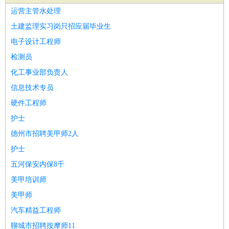
家庭管家
运营主管水处理
物业管理
：
物业维修
物业管理
物业招商
物业经理
土建监理实习岗只招应届毕业生
淘宝/网店
：
淘宝客服
淘宝美工
淘宝店长
淘宝推广
淘宝装修
淘宝策
电子设计工程师
划
淘宝模特
检测员
财务/会计
：
会计
财务
出纳
审计
税务
财务分析
成本管理
化工事业部负责人
教育/培训
：
教师
家教
幼教
教学管理
学术研究
培训策划
课程顾问
信息技术专员
银行/证券
：
理财顾问
证券分析
银行柜员
拍卖师
操盘手
银行经理
信
硬件工程师
贷管理
护士
律师/法务
：
律师
律师助理
法务专员
专利顾问
合同管理
德州市招聘美甲师2人
广告/咨询
：
文案
广告制作
咨询顾问
创意总监
广告策划
会展策划
婚
护士
礼策划
媒介策划
咨询经理
客户主管
摄影师
五河保安内保8千
美术/设计
：
服装设计
平面设计
美编
家具设计
美术老师
室内设计
包
美甲培训师
装设计
动画设计
珠宝设计
店面设计
UI设计
美甲师
编辑/出版
：
编辑
记者
出版
发行
专栏作家
排版设计
汽车精益工程师
翻译/语言
：
英语翻译
日语翻译
俄语翻译
韩语翻译
法语翻译
德语翻
聊城市招聘按摩师11
译
小语种