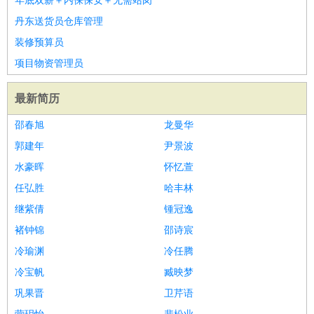
年底双薪＋内保保安＋无需站岗
丹东送货员仓库管理
装修预算员
项目物资管理员
最新简历
邵春旭
龙曼华
郭建年
尹景波
水豪晖
怀忆萱
任弘胜
哈丰林
继紫倩
锺冠逸
褚钟锦
邵诗宸
冷瑜渊
冷任腾
冷宝帆
臧映梦
巩果晋
卫芹语