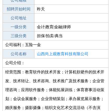
工作地点
公司规模
招聘开始时间
公司电话
昨天
招聘结束时间
公司地址
2022-05-17
一级分类
会计|教育|金融|律师
二级分类
三级分类
金融/证券
担保/拍卖/典当
公司福利：五险一金
其他行业
公司名称
山西尚上观教育科技有限公司
公司介绍：
公司类型
有限责任公司(自然人投资或控股)
经营范围：教育软件的技术开发；计算机软硬件的技术开
发、技术转让、技术咨询、技术推广及技术服务；企业管
理咨询；应用软件服务；体能拓展训练；体育赛事活动策
划；会议会展服务；企业营销策划；承办展览展示服务；
婚庆服务；摄影摄像；组织文化艺术交流活动（不含演