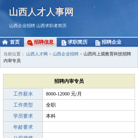
山西人才人事网
山西企业招聘
山西求职者简历
首页
招聘信息
求职简历
招聘企业
当前位置：
山西人才网
>
山西企业招聘
>
山西尚上观教育科技招聘
内审专员
招聘内审专员
工作薪水
8000-12000 元/月
招聘人数
工作类型
1人
全职
性别要求
学历要求
-
本科
工作经验
年龄要求
3-5年