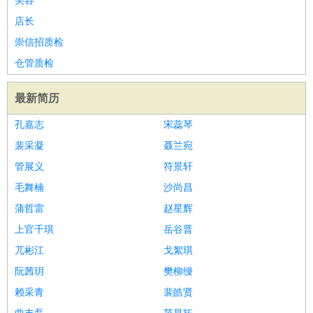
美容
店长
崇信招质检
仓管质检
最新简历
孔嘉志
宋蕊琴
裴采凝
聂兰宛
管展义
符景轩
毛舞楠
沙尚昌
蒲哲雷
赵星辉
上官千琪
岳谷晋
兀彬江
戈絮琪
阮茜玥
樊柳缦
赖采青
裴皓贤