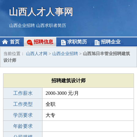
山西人才人事网
山西企业招聘
山西求职者简历
首页
招聘信息
求职简历
招聘企业
当前位置：
山西人才网
>
山西企业招聘
>
山西旭日丰管业招聘建筑
设计师
招聘建筑设计师
工作薪水
2000-3000 元/月
招聘人数
工作类型
1人
全职
性别要求
学历要求
-
大专
工作经验
年龄要求
不限