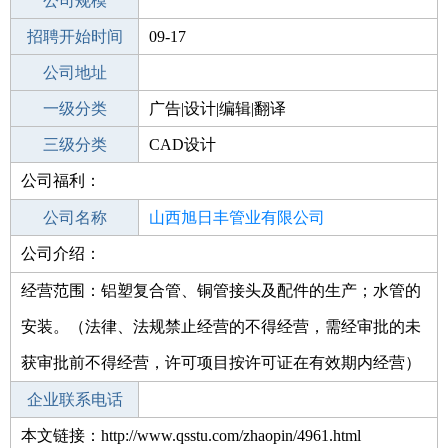
工作地点
公司规模
招聘开始时间
公司电话
09-17
招聘结束时间
公司地址
2021-11-01
一级分类
广告|设计|编辑|翻译
二级分类
三级分类
美术/设计
CAD设计
公司福利：
其他行业
公司名称
山西旭日丰管业有限公司
公司介绍：
公司类型
有限责任公司(自然人投资或控股)
经营范围：铝塑复合管、铜管接头及配件的生产；水管的
安装。（法律、法规禁止经营的不得经营，需经审批的未
获审批前不得经营，许可项目按许可证在有效期内经营）
企业联系电话
本文链接：http://www.qsstu.com/zhaopin/4961.html