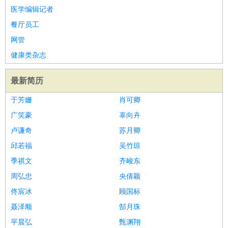
医学编辑记者
餐厅员工
网管
健康类杂志
最新简历
于芳姗
肖可卿
广笑豪
辜向卉
卢谦奇
苏月卿
邱若福
吴竹琼
季祺文
齐峻东
周弘忠
央倩颖
佟宸冰
顾国标
聂泽顺
郜月珠
平晨弘
甄渊翔