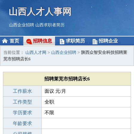
山西人才人事网
山西企业招聘
山西求职者简历
首页
招聘信息
求职简历
招聘企业
当前位置：
山西人才网
>
山西企业招聘
>
陕西众智安全科技招聘莱
芜市招聘店长6
招聘莱芜市招聘店长6
工作薪水
面议 元/月
招聘人数
工作类型
10人
全职
性别要求
学历要求
-
不限
工作经验
年龄要求
不限