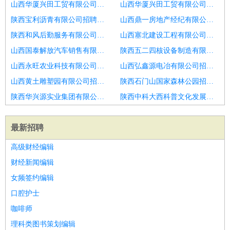
山西华厦兴田工贸有限公司招聘店长
山西华厦兴田工贸有限公司招聘乐清正大广场阿迪达斯招店长
陕西宝利沥青有限公司招聘河北秦皇岛
山西鼎一房地产经纪有限公司招聘店铺店长
陕西和风后勤服务有限公司招聘高级日料餐厅店长
山西塞北建设工程有限公司招聘店长
山西国泰解放汽车销售有限公司招聘店长
陕西五二四核设备制造有限公司招聘外卖店长
山西永旺农业科技有限公司招聘酒店店长
山西弘鑫源电冶有限公司招聘店长
山西黄土雕塑园有限公司招聘橱柜店长
陕西石门山国家森林公园招聘京东店长
陕西华兴源实业集团有限公司招聘酒店店长
陕西中科大西科普文化发展有限公司招聘导购
最新招聘
高级财经编辑
财经新闻编辑
女频签约编辑
口腔护士
咖啡师
理科类图书策划编辑