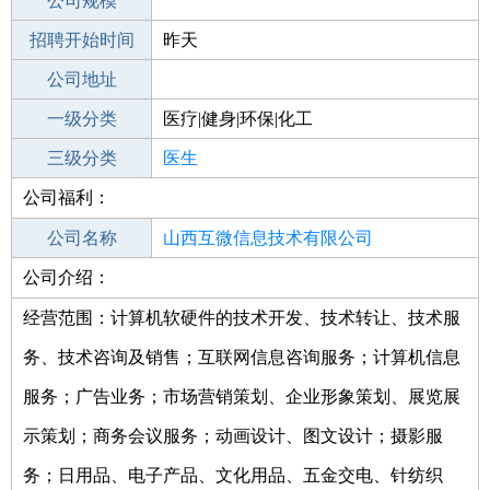
工作地点
公司规模
招聘开始时间
公司电话
昨天
招聘结束时间
公司地址
2021-09-25
一级分类
医疗|健身|环保|化工
二级分类
三级分类
医疗/护理
医生
公司福利：
其他行业
制药/生物工程/医护
公司名称
山西互微信息技术有限公司
公司介绍：
公司类型
有限责任公司(自然人投资或控股)
经营范围：计算机软硬件的技术开发、技术转让、技术服
务、技术咨询及销售；互联网信息咨询服务；计算机信息
服务；广告业务；市场营销策划、企业形象策划、展览展
示策划；商务会议服务；动画设计、图文设计；摄影服
务；日用品、电子产品、文化用品、五金交电、针纺织