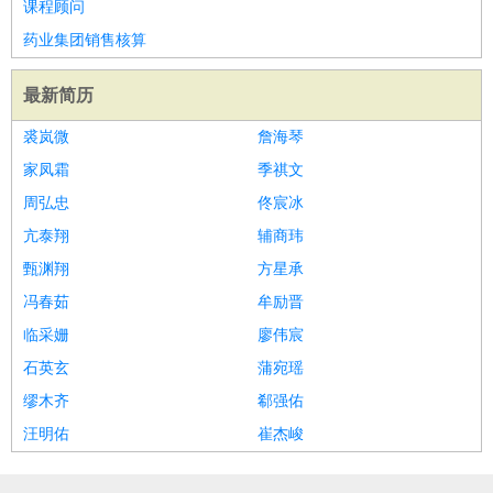
课程顾问
药业集团销售核算
最新简历
裘岚微
詹海琴
家凤霜
季祺文
周弘忠
佟宸冰
亢泰翔
辅商玮
甄渊翔
方星承
冯春茹
牟励晋
临采姗
廖伟宸
石英玄
蒲宛瑶
缪木齐
郗强佑
汪明佑
崔杰峻