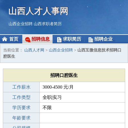
山西人才人事网
山西企业招聘
山西求职者简历
首页
招聘信息
求职简历
招聘企业
当前位置：
山西人才网
>
山西企业招聘
>
山西互微信息技术招聘口
腔医生
招聘口腔医生
工作薪水
3000-4500 元/月
招聘人数
工作类型
1人
全职|实习
性别要求
学历要求
-
不限
工作经验
年龄要求
不限