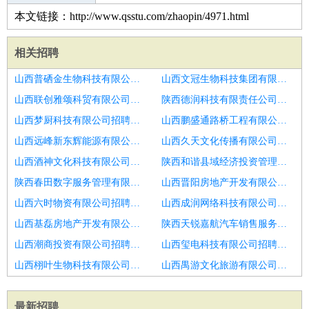
本文链接：http://www.qsstu.com/zhaopin/4971.html
相关招聘
山西普硒金生物科技有限公司招聘销售经理
山西文冠生物科技集团有限公司招聘销售经理
山西联创雅颂科贸有限公司招聘区域销售经理
陕西德润科技有限责任公司招聘销售经理
山西梦厨科技有限公司招聘销售经理
山西鹏盛通路桥工程有限公司招聘小儿产品线销售经理
山西远峰新东辉能源有限公司招聘区域销售经理
山西久天文化传播有限公司招聘区域销售经理
山西酒神文化科技有限公司招聘销售经理
陕西和谐县域经济投资管理有限公司招聘销售经理
陕西春田数字服务管理有限公司招聘销售经理
山西晋阳房地产开发有限公司招聘销售经理
山西六时物资有限公司招聘大客户销售经理
山西成润网络科技有限公司招聘网络货运销售经理
山西基磊房地产开发有限公司招聘销售经理
陕西天锐嘉航汽车销售服务有限公司招聘销售经理
山西潮商投资有限公司招聘区域销售经理
山西玺电科技有限公司招聘家具销售经理
山西栩叶生物科技有限公司招聘潍坊市消防工程拓展经理
山西禺游文化旅游有限公司招聘销售经理
最新招聘