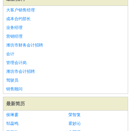
大客户销售经理
成本合约部长
业务经理
营销经理
潍坊市财务会计招聘
会计
管理会计岗
潍坊市会计招聘
驾驶员
销售顾问
最新简历
侯琳霎
荣智复
邹蕊鸣
霍妙沁