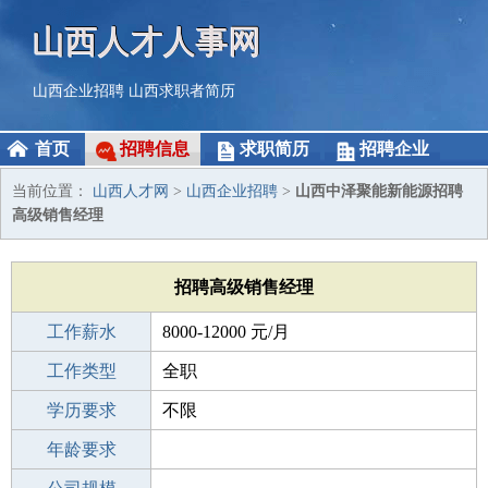
山西人才人事网
山西企业招聘
山西求职者简历
首页
招聘信息
求职简历
招聘企业
当前位置：
山西人才网
>
山西企业招聘
>
山西中泽聚能新能源招聘
高级销售经理
招聘高级销售经理
工作薪水
8000-12000 元/月
招聘人数
工作类型
1人
全职
性别要求
学历要求
-
不限
工作经验
年龄要求
不限